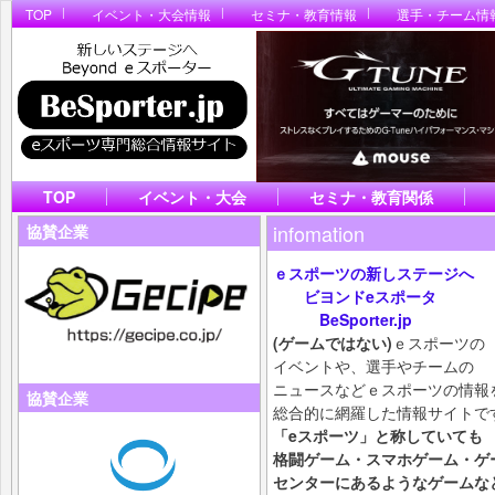
TOP
イベント・大会情報
セミナ・教育情報
選手・チーム情
TOP
イベント・大会
セミナ・教育関係
infomation
協賛企業
ｅスポーツの新しステージへ
ビヨンドeスポータ
BeSporter.jp
(ゲームではない)
ｅスポーツの
イベントや、選手やチームの
ニュースなどｅスポーツの情報
協賛企業
総合的に網羅した情報サイトで
「eスポーツ」と称していても
格闘ゲーム・スマホ
ゲーム・ゲ
センターにあるようなゲームな