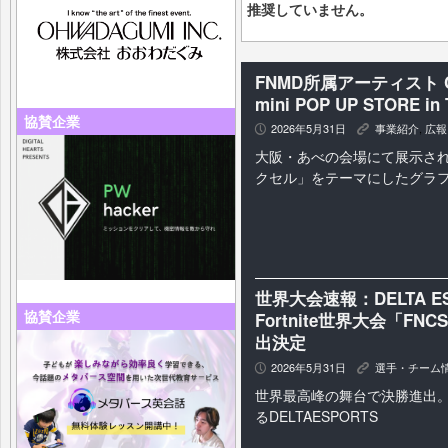
推奨していません。
FNMD所属アーティスト CAR
mini POP UP STORE 
協賛企業
2026年5月31日
事業紹介
,
広報
P
K
大阪・あべの会場にて展示さ
クセル」をテーマにしたグラ
世界大会速報：DELTA ES
協賛企業
Fortnite世界大会「FNCS M
出決定
2026年5月31日
選手・チーム
P
K
世界最高峰の舞台で決勝進出
るDELTAESPORTS