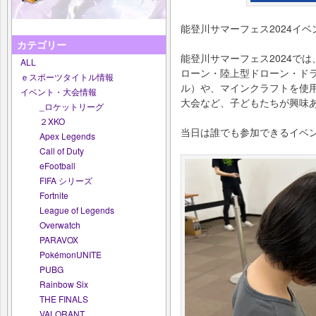
能登川サマーフェス2024イ
カテゴリー
能登川サマーフェス2024で
ALL
ローン・陸上型ドローン・ドライ
ｅスポーツタイトル情報
ル）や、マインクラフトを使
イベント・大会情報
大会など、子どもたちが興味
_ロケットリーグ
２XKO
当日は誰でも参加できるイベ
Apex Legends
Call of Duty
eFootball
FIFA シリーズ
Fortnite
League of Legends
Overwatch
PARAVOX
PokémonUNITE
PUBG
Rainbow Six
THE FINALS
VALORANT