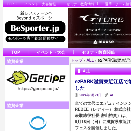
TOP
イベント・大会情報
セミナ・教育情報
選手・チーム情
TOP
イベント・大会
セミナ・教育関係
トップ
›
ALL
›
e2PARK滋賀東
協賛企業
ALL
e2PARK滋賀東近江店で
した
2024年8月21日
ALL
P
K
全ての世代にエデュテインメ
協賛企業
REDEE（レディー） 株式会
表取締役社長 密山裕貴）は、
8月18日（日）に滋賀県東近江
フェスを開催しました。