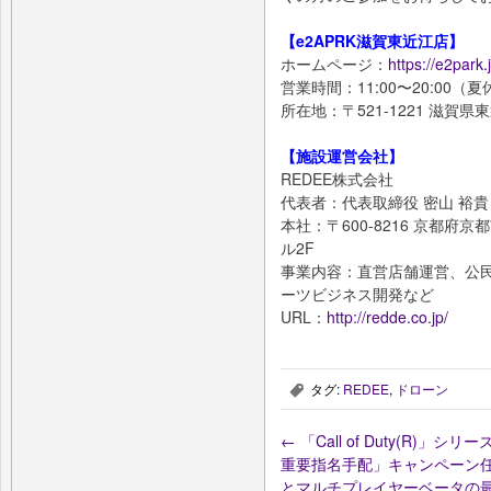
【e2APRK滋賀東近江店】
ホームページ：
https://e2park.
営業時間：11:00〜20:00（夏
所在地：〒521-1221 滋賀県
【施設運営会社】
REDEE株式会社
代表者：代表取締役 密山 裕貴
本社：〒600-8216 京都府
ル2F
事業内容：直営店舗運営、公
ーツビジネス開発など
URL：
http://redde.co.jp/
タグ:
REDEE
,
ドローン
,
←
「Call of Duty(R)」シリーズ
重要指名手配」キャンペーン任務が明ら
とマルチプレイヤーベータの