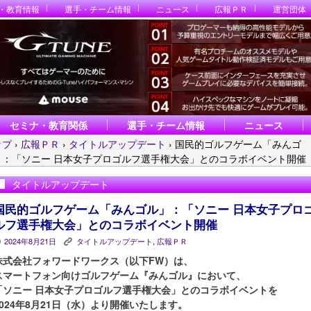
・教育情報
選手・チーム情報
ニュース
広報ＰＲ
運営団体
セミナ・教育関係
選手・チーム情報
ニュース
ップ
›
広報ＰＲ
›
タイトルアップデート
›
国民的ゴルフゲーム「みんゴ
」：「ソニー 日本女子プロゴルフ選手権大会」とのコラボイベント開催
タイトルアップデート
国民的ゴルフゲーム「みんゴル」：「ソニー 日本女子プロ
ルフ選手権大会」とのコラボイベント開催
2024年8月21日
タイトルアップデート
,
広報ＰＲ
P
K
株式会社フォワードワークス（以下FW）は、
スマートフォン向けゴルフゲーム『みんゴル』において、
「ソニー 日本女子プロゴルフ選手権大会」とのコラボイベントを
2024年8月21日（水）より開催いたします。