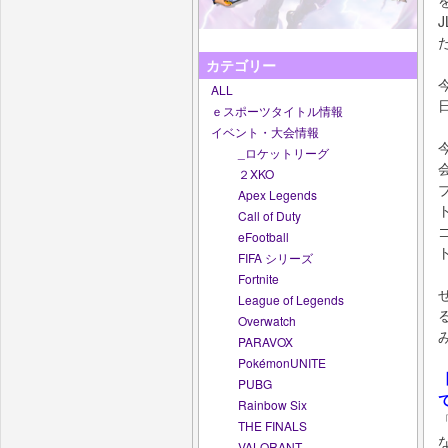
カテゴリー
ALL
ｅスポーツタイトル情報
イベント・大会情報
_ロケットリーグ
２XKO
Apex Legends
Call of Duty
eFootball
FIFA シリーズ
Fortnite
League of Legends
Overwatch
PARAVOX
PokémonUNITE
PUBG
Rainbow Six
THE FINALS
VALORANT