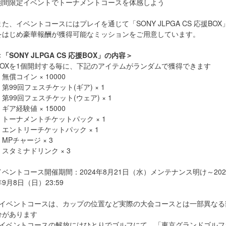
期間限定イベントでトーナメントコースを体感しよう
また、イベントコースにはプレイを通じて「SONY JLPGA CS 応援BOX
をはじめ豪華報酬が獲得可能なミッションをご用意しています。
＜「SONY JLPGA CS 応援BOX」の内容＞
BOXを1個開封する毎に、下記のアイテムがランダムで獲得できます
無償コイン × 10000
・第99回フェスチケット(ギア) × 1
・第99回フェスチケット(ウェア) × 1
ギア経験値 × 15000
・トーナメントチケットパック × 1
・エントリーチケットパック × 1
・MPチャージ × 3
・スタミナドリンク × 3
イベントコース開催期間：2024年8月21日（水）メンテナンス明け～202
年9月8日（日）23:59
※イベントコースは、カップの位置など実際の大会コースとは一部異なる
分があります
※イベントコースの解放にはひとりでゴルフにて、「東京グランドゴルフ