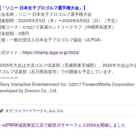
【「ソニー 日本女子プロゴルフ選手権大会」】
大会名称：ソニー 日本女子プロゴルフ選手権大会
開催期間：2024年9月5日（木）〜2024年9月8日（日）（予定）
開催コース：かねひで喜瀬カントリークラブ（沖縄県名護市）
賞金総額：2億円
主催：一般社団法人日本女子プロゴルフ協会（JLPGA）
公式サイト：
https://champ.lpga.or.jp/2024/
※2025年大会は大洗ゴルフ倶楽部（茨城県東茨城郡）、2026年大会は片
津ゴルフ倶楽部（石川県加賀市）での開催を予定しています。
ーーーーー
Sony Interactive Entertainment Inc. ©2017 ForwardWorks Corporation
eveloped by Drecom Co., Ltd.
タグ:
フォワードワークス
,
みんゴル
,
←
e2PARK滋賀東近江店で能登川サマーフェス2024を開催しました