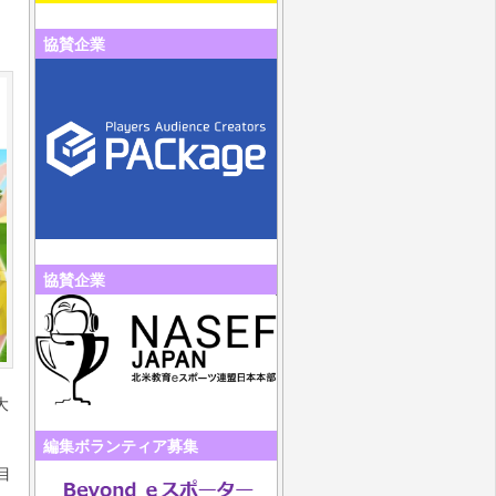
協賛企業
協賛企業
大
編集ボランティア募集
目