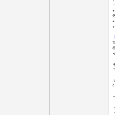
・
・
・