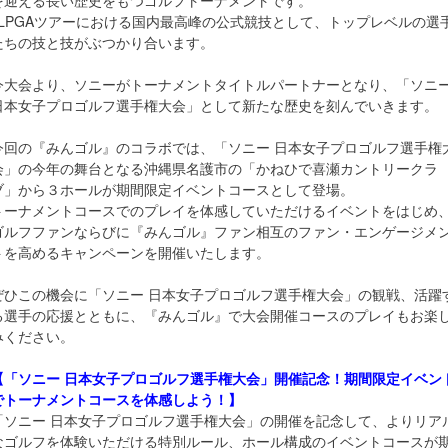
を迎える長い歴史をもつゴルフトーナメントです。
JLPGAツアーにおける国内最高峰の公式競技として、トップレベルの選
たちの技と技がぶつかり合います。
今大会より、ソニーがトーナメントタイトルパートナーとなり、「ソニ
日本女子プロゴルフ選手権大会」として新たな歴史を刻んでいきます。
今回の『みんゴル』のコラボでは、「ソニー 日本女子プロゴルフ選手権
会」の今年の舞台となる沖縄県名護市の「かねひで喜瀬カントリークラ
ブ」から３ホールが期間限定イベントコースとして登場。
トーナメントコースでのプレイを体感していただけるイベントをはじめ
ゴルフファンならびに『みんゴル』ファン相互のファン・エンゲージメ
トを高めるキャンペーンを開催いたします。
ぜひこの機会に「ソニー 日本女子プロゴルフ選手権大会」の観戦、活躍
る選手の応援とともに、『みんゴル』で大会開催コースのプレイもお楽
みください。
【「ソニー 日本女子プロゴルフ選手権大会」開催記念！期間限定イベン
でトーナメントコースを体感しよう！】
「ソニー 日本女子プロゴルフ選手権大会」の開催を記念して、よりリア
なゴルフを体験いただける特別ルール、ホール構成のイベントコースが