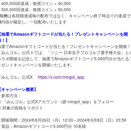
400,000回達成：無償コイン × 40,000
500,000回達成：無償コイン × 50,000
※報酬は各段階達成毎の配布ではなく、キャンペーン終了時点での達成で
酬内容が確定し、一括配布いたします
【抽選でAmazonギフトコードが当たる！プレゼントキャンペーンを開
催！】
抽選でAmazonギフトコードが当たる！プレゼントキャンペーンを開催！
『みんゴル』公式Ｘでは、「ソニー 日本女子プロゴルフ選手権大会」と
コラボ開催を記念して、抽選でAmazonギフトコード5,000円分が当たる
レゼントキャンペーンを開催いたします。
『みんゴル』公式X
https://x.com/mingol_app
【キャンペーン概要】
▼参加方法：
① 『みんゴル』公式Xアカウント（@ mingol_app）をフォロー
② 対象の投稿をリポスト
▼開催期間：2024年8月26日（月）12:00～2024年9月8日（日）23:59
▼賞品：Amazonギフトコード5,000円分 10名様