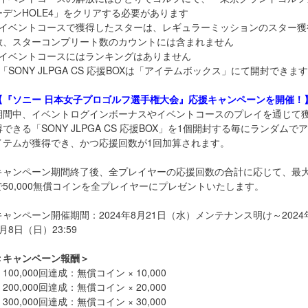
ーデンHOLE4」をクリアする必要があります
※イベントコースで獲得したスターは、レギュラーミッションのスター獲
数、スターコンプリート数のカウントには含まれません
※イベントコースにはランキングはありません
※「SONY JLPGA CS 応援BOXは「アイテムボックス」にて開封できます
【『ソニー 日本女子プロゴルフ選手権大会』応援キャンペーンを開催！
期間中、イベントログインボーナスやイベントコースのプレイを通じて
得できる「SONY JLPGA CS 応援BOX」を1個開封する毎にランダムでア
イテムが獲得でき、かつ応援回数が1回加算されます。
キャンペーン期間終了後、全プレイヤーの応援回数の合計に応じて、最
で50,000無償コインを全プレイヤーにプレゼントいたします。
キャンペーン開催期間：2024年8月21日（水）メンテナンス明け～2024
9月8日（日）23:59
＜キャンペーン報酬＞
100,000回達成：無償コイン × 10,000
200,000回達成：無償コイン × 20,000
300,000回達成：無償コイン × 30,000