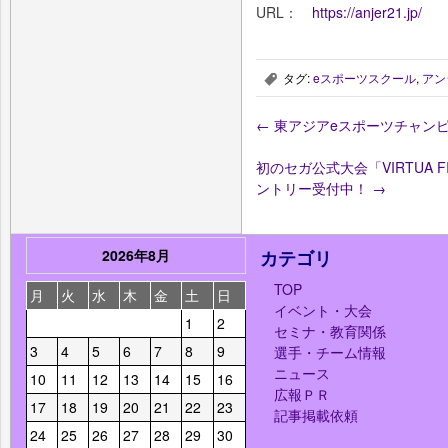
URL：
https://anjer21.jp/
タグ:
eスポーツスクール
,
アン
,
←
東アジアeスポーツチャンピオ
初のセガ公式大会「VIRTUA FIGH
ントリー受付中！
→
2026年8月
カテゴリ
TOP
月
火
水
木
金
土
日
イベント・大会
1
2
セミナ・教育関係
3
4
5
6
7
8
9
選手・チーム情報
ニュース
10
11
12
13
14
15
16
広報ＰＲ
17
18
19
20
21
22
23
記事掲載依頼
24
25
26
27
28
29
30