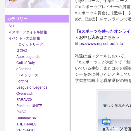
小学生コース、中学生コース
ロeスポーツプレイヤーの肩書
eスポーツを舞台に【数学】
カテゴリー
めた【道徳】をオンラインで
ALL
【eスポーツを使ったオンラ
ｅスポーツタイトル情報
＜お申し込みはこちら＞
イベント・大会情報
https://www.eg-school.info
_ロケットリーグ
２XKO
私達は当スクールにおいて、
Apex Legends
「eスポーツ」が大好きで「
Call of Duty
いている生徒、またはその親御
eFootball
シーを身に付けたいと考えて
FIFA シリーズ
学習意欲向上と職業選択の幅
Fortnite
League of Legends
Overwatch
PARAVOX
PokémonUNITE
PUBG
Rainbow Six
THE FINALS
VALORANT