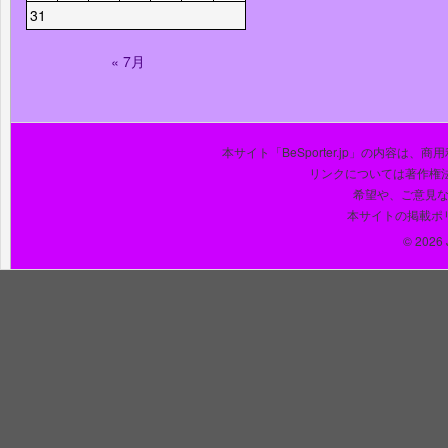
31
« 7月
本サイト「BeSporter.jp」の内容
リンクについては著作権
希望や、ご意見
本サイトの掲載ポ
© 2026 J