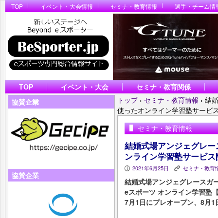
TOP
イベント・大会情報
セミナ・教育情報
選手・チーム情
TOP
イベント・大会
セミナ・教育関係
トップ
›
セミナ・教育情報
›
結婚
協賛企業
使ったオンライン学習塾サービ
セミナ・教育情報
結婚式場アンジェグレー
ンライン学習塾サービス
2021年6月25日
セミナ・教育
P
K
協賛企業
結婚式場アンジェグレースガ
eスポーツ オンライン学習塾【EG 
7月1日にプレオープン、8月