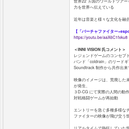
世界22 ヵ国のワールドツア
力を世界へ伝えている
近年は音楽と様々な文化を融
【「バーチャファイター×esp
https://youtu.be/aaX6C1fxku8
＜INNI VISION 氏コメント＞
レジェンドゲームのコンセプ
バンド「coldrain」のリード
Soundtrack 制作から共作
映像のイメージは、荒廃した
が発生、
３D-CG にて実際の人間の
対戦格闘ゲームが再始動
エントリーを急ぐ多種多様な
ファイターの映像が飛び交う
リアルタイムで熱狂していた