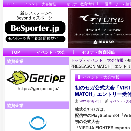
TOP
イベント・大会情報
セミナ・教育情報
選手・チーム情
TOP
イベント・大会
セミナ・教育関係
トップ
›
イベント・大会情報
›
初
協賛企業
PRESEASON MATCH」エン
イベント・大会情報
初のセガ公式大会「VIRTUA 
MATCH」エントリー受
2021年6月25日
イベント・大
P
K
協賛企業
株式会社セガは、
配信中のPlayStation®4『Vi
初の公式大会
「VIRTUA FIGHTER espor