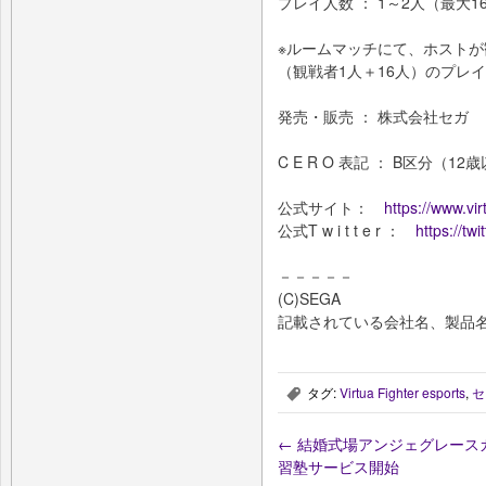
プレイ人数 ： 1～2人（最大
※ルームマッチにて、ホストが
（観戦者1人＋16人）のプレ
発売・販売 ： 株式会社セガ
C E R O 表記 ： B区分（1
公式サイト：
https://www.virt
公式T w i t t e r ：
https://twi
－－－－－
(C)SEGA
記載されている会社名、製品
タグ:
Virtua Fighter esports
,
セ
,
←
結婚式場アンジェグレースガ
習塾サービス開始