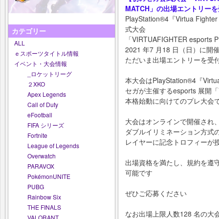
MATCH」の出場エントリー
PlayStation®4『Virtua 
式大会
カテゴリー
「VIRTUAFIGHTER esports
ALL
2021 年7 月18 日（日）に開
ｅスポーツタイトル情報
ただいま出場エントリーを受
イベント・大会情報
_ロケットリーグ
本大会はPlayStation®4『Vir
２XKO
セガが主催するesports 展開「VIR
Apex Legends
本格始動に向けてのプレ大会
Call of Duty
eFootball
大会はオンラインで開催され
FIFA シリーズ
ダブルイリミネーション方式
Fortnite
レイヤーに記念トロフィーが
League of Legends
Overwatch
出場資格を満たし、規約を遵
PARAVOX
可能です
PokémonUNITE
PUBG
ぜひご応募ください
Rainbow Six
THE FINALS
なお出場上限人数128 名の
VALORANT