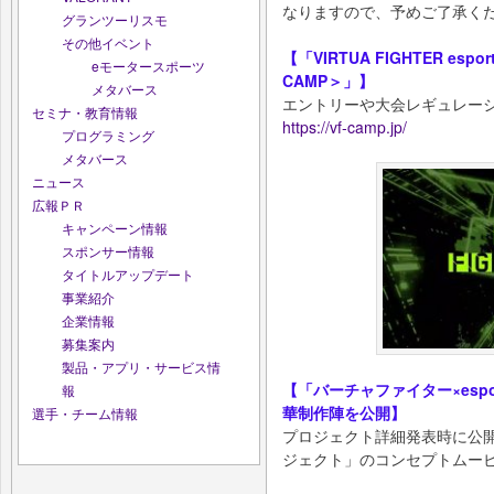
なりますので、予めご了承く
グランツーリスモ
その他イベント
【「VIRTUA FIGHTER esp
eモータースポーツ
CAMP＞」】
メタバース
エントリーや大会レギュレー
セミナ・教育情報
https://vf-camp.jp/
プログラミング
メタバース
ニュース
広報ＰＲ
キャンペーン情報
スポンサー情報
タイトルアップデート
事業紹介
企業情報
募集案内
製品・アプリ・サービス情
【「バーチャファイター×esp
報
華制作陣を公開】
選手・チーム情報
プロジェクト詳細発表時に公開さ
ジェクト」のコンセプトムー