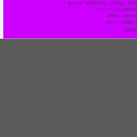
本サイト「BeSporter.jp」の内容
リンクについては著作権
希望や、ご意見
本サイトの掲載ポ
© 2026 J