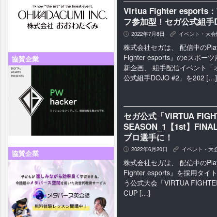
Virtua Fighter es
フ参加型！セガ公式組手DO
2022年7月8日
イベント・大会
P
K
株式会社セガは、 配信中のPlaySta
Fighter esports』のeスポ
協賛企業
新企画、 組手配信イベント「
公式組手DOJO #2」を202 […]
セガ公式「VIRTUA FIGHTE
SEASON_1【1st】F
プロ選手に！
2022年6月20日
イベント・大
P
K
協賛企業
株式会社セガは、 配信中のPlaySta
Fighter esports』を採
う公式大会「VIRTUA FIGHTER 
CUP […]