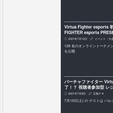
Virtua Fighter esp
FIGHTER esports PR
2021年7月12日
イベント・大
P
K
128 名のオンライントーナメ
を公開
バーチャファイター Virtua 
了！？ 視聴者参加型 レ
2021年7月9日
広報ＰＲ
P
K
7月10日(土) の ゲストは バル