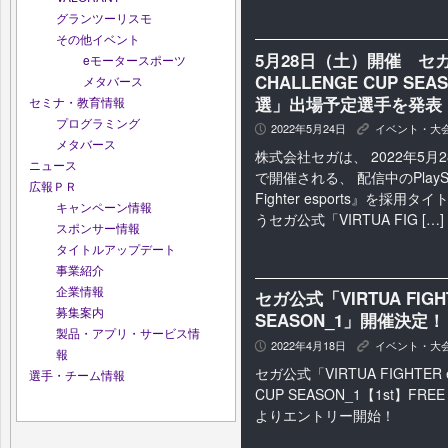
グランツーリスモ
その他イベント
5月28日（土）開催 セガ公式「
eモータースポーツ
CHALLENGE CUP SEA
メタバース
選」出場予定選手を発表
セミナ・教育情報
プログラミング
2022年5月24日
イベント・大
P
K
メタバース
株式会社セガは、 2022年5
ニュース
で開催される、 配信中のPlayStat
広報ＰＲ
Fighter esports』を採
キャンペーン情報
うセガ公式「VIRTUA FIG […]
スポンサー情報
タイトルアップデート
事業紹介
企業情報
セガ公式「VIRTUA FIGHTE
募集案内
SEASON_1」開催決定！
製品・アプリ・サービス情
2022年4月18日
イベント・大
P
K
報
セガ公式「VIRTUA FIGHTER e
選手・チーム情報
CUP SEASON_1【1st】FR
よりエントリー開始！