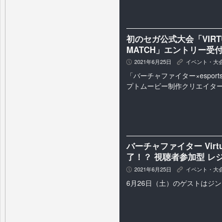
初のセガ公式大会「VIRTUA 
MATCH」エントリー受
2021年6月25日
イベント・大
P
K
「バーチャファイター×espor
プトムービー制作クリエイタ
バーチャファイター Virtua 
了！？ 視聴者参加型 レ
2021年6月25日
イベント・大
P
K
6月26日（土）のゲストはジ