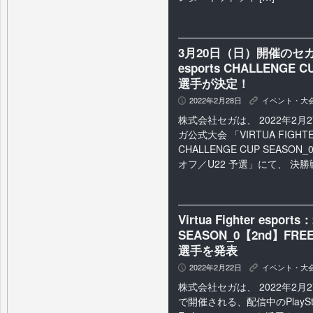
3月20日（日）開催のセガ公
esports CHALLENGE
選手が決定！
2022年2月28日
イベント・大
P
K
株式会社セガは、 2022年2
ガ公式大会 「VIRTUA FIGHTER
CHALLENGE CUP SEASON
オフ／U22 予選」にて、 決勝戦
Virtua Fighter esp
SEASON_0【2nd】F
選手を発表
2022年2月22日
イベント・大
P
K
株式会社セガは、 2022年2
で開催される、配信中のPlayStati