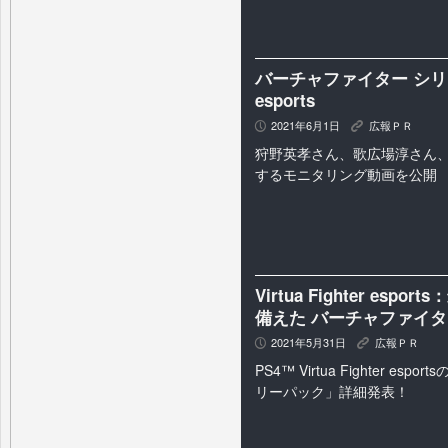
バーチャファイター シリーズ最新
esports
2021年6月1日
広報ＰＲ
P
K
狩野英孝さん、歌広場淳さん
するモニタリング動画を公開
Virtua Fighter e
備えた バーチャファイ
2021年5月31日
広報ＰＲ
P
K
PS4™ Virtua Fighter es
リーパック」詳細発表！