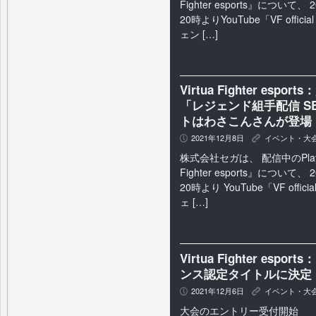
Fighter esports』について
20時よりYouTube「VF offici
ェン […]
Virtua Fighter e
「レジェンド組手配信 SEA
トはわさこんさんが登場
2021年12月8日
イベント・大
P
K
株式会社セガは、 配信中のPlaySta
Fighter esports』について
20時より YouTube「VF offic
ェ […]
Virtua Fighter e
ンス認定タイトルに決定
2021年12月6日
イベント・大
P
K
大会のエントリー受付開始