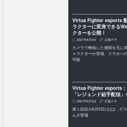
Virtua Fighter e
ラクターに変身できるWebAR
クターを公開！
2021年6月4日
広報ＰＲ
P
K
カメラで検知した感情を元に3DのVi
ャラクターが登場、スマホへの
可能
Virtua Fighter e
「レジェンド組手配信」
2021年6月4日
広報ＰＲ
P
K
第１回目の6月5日(土)は、ゲ
んが登場