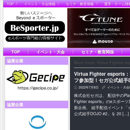
TOP
イベント・大会情報
セミナ・教育情報
選手・チーム情
TOP
イベント・大会
セミナ・教育関係
協賛企業
More from: Virtua Fighter es
Virtua Fighter es
フ参加型！セガ公式組手DO
2022年7月8日
イベント・大会
P
K
株式会社セガは、 配信中のPlaySta
Fighter esports』のeスポ
協賛企業
新企画、 組手配信イベント「
公式組手DOJO #2」を 20 […]