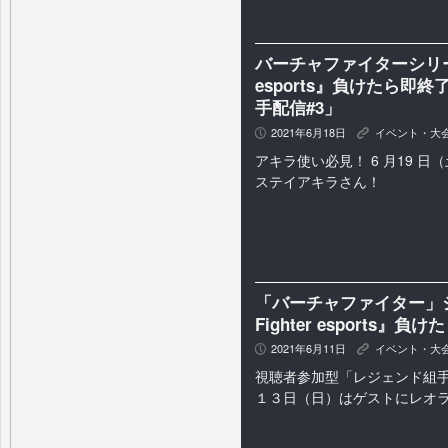
バーチャファイターシリーズ最新
esports』負けたら即
手配信#3」
2021年6月18日
イベント・大
P
K
アキラ使い必見！ 6 月19 
ステイアキラさん！
「バーチャファイター」シリ
Fighter esports』
2021年6月11日
イベント・大
P
K
視聴者参加型「レジェンド組
１３日（日）はゲストにレオ