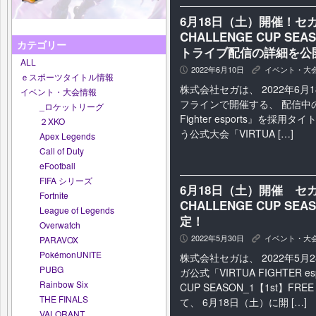
6月18日（土）開催！セガ公式「
CHALLENGE CUP SE
カテゴリー
トライブ配信の詳細を公
ALL
2022年6月10日
イベント・大
P
K
ｅスポーツタイトル情報
株式会社セガは、 2022年6
イベント・大会情報
フラインで開催する、 配信中のPlay
_ロケットリーグ
Fighter esports』を採
２XKO
う公式大会「VIRTUA […]
Apex Legends
Call of Duty
eFootball
FIFA シリーズ
6月18日（土）開催 セガ公式「
Fortnite
CHALLENGE CUP SE
League of Legends
定！
Overwatch
2022年5月30日
イベント・大
P
K
PARAVOX
PokémonUNITE
株式会社セガは、 2022年5
PUBG
ガ公式「VIRTUA FIGHTER esp
Rainbow Six
CUP SEASON_1【1st】FR
THE FINALS
て、 6月18日（土）に開 […]
VALORANT