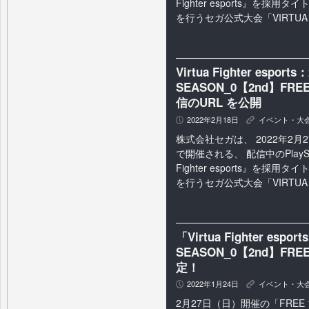
Fighter esports』を採
を行うセガ公式大会「VIRTUA 
Virtua Fighter esp
SEASON_0【2nd】F
信のURL を公開
2022年2月18日
イベント・大
P
K
株式会社セガは、 2022年2
で開催される、 配信中のPlayStat
Fighter esports』を採
を行うセガ公式大会「VIRTUA 
「Virtua Fighter espor
SEASON_0【2nd】F
定！
2022年1月24日
イベント・大
P
K
2月27日（日）開催の「FRE