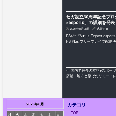
セガ設立60周年記念プ
×esports」の詳細を発
2021年5月28日
広報ＰＲ
P
K
PS4™『Virtua Fighter esp
PS Plus フリープレイで配信
←
国内で最多の本格eスポーツ
店舗・地方と繋げたリモート
2026年8月
カテゴリ
TOP
月
火
水
木
金
土
日