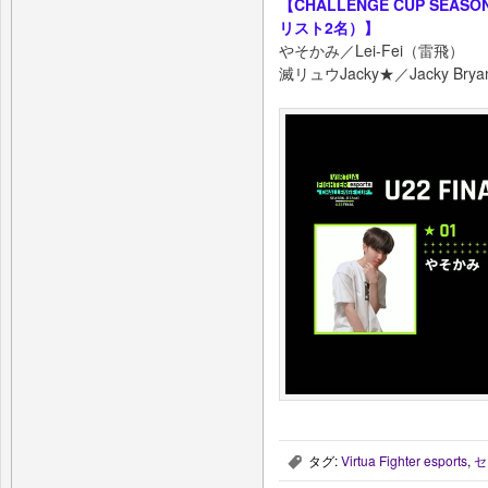
【CHALLENGE CUP SEAS
リスト2名）】
やそかみ／Lei-Fei（雷飛）
滅リュウJacky★／Jacky 
タグ:
Virtua Fighter esports
,
セ
,