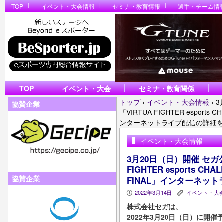
TOP
イベント・大会情報
セミナ・教育情報
選手・チーム情
TOP
イベント・大会
セミナ・教育関係
トップ
›
イベント・大会情報
›
3
協賛企業
「VIRTUA FIGHTER esports 
ンターネットライブ配信の詳細
イベント・大会情報
3月20日（日）開催 セガ公式
FIGHTER esports CH
協賛企業
FINAL」インターネッ
2022年3月14日
イベント・大
P
K
株式会社セガは、
2022年3月20日（日）に開催