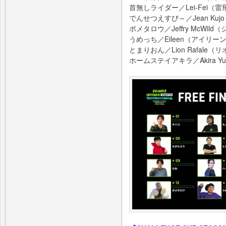
首無しライダー／Lei-Fei（雷
でんせつえすぴ～／Jean Kuj
ポメタロウ／Jeffry McWi
うめっち／Eileen（アイリー
とまりおん／Lion Rafale
ホームステイアキラ／Akira Yu