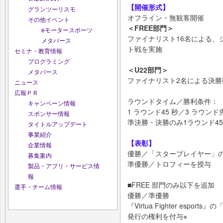
【開催形式】
グランツーリスモ
オフライン・無観客開催
その他イベント
＜FREE部門＞
eモータースポーツ
ファイナリスト16名による、
メタバース
ト戦を実施
セミナ・教育情報
プログラミング
＜U22部門＞
メタバース
ファイナリスト2名による決勝
ニュース
広報ＰＲ
ラウンドタイム／勝利条件：
キャンペーン情報
1 ラウンド45 秒／3 ラウン
スポンサー情報
準決勝・決勝のみ1ラウンド4
タイトルアップデート
事業紹介
【表彰】
企業情報
優勝／「スタープレイヤー」
募集案内
準優勝／トロフィーを授与
製品・アプリ・サービス情
報
■FREE 部門のみ以下を追加
選手・チーム情報
優勝／準優勝
『Virtua Fighter esp
発行の権利を付与※