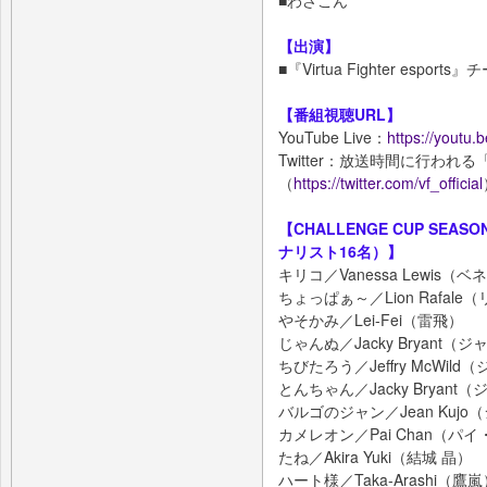
【出演】
■『Virtua Fighter esp
【番組視聴URL】
YouTube Live：
https://youtu
Twitter：放送時間に行わ
（
https://twitter.com/vf_official
【CHALLENGE CUP SEAS
ナリスト16名）】
キリコ／Vanessa Lewis
ちょっぱぁ～／Lion Rafal
やそかみ／Lei-Fei（雷飛）
じゃんぬ／Jacky Bryant
ちびたろう／Jeffry McWi
とんちゃん／Jacky Bryan
バルゴのジャン／Jean Kujo
カメレオン／Pai Chan（パ
たね／Akira Yuki（結城 晶）
ハート様／Taka-Arashi（鷹嵐