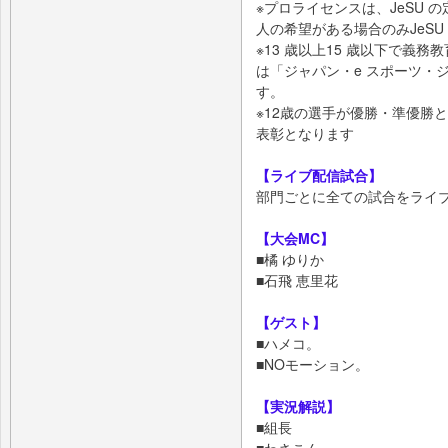
※プロライセンスは、JeSU
人の希望がある場合のみJeSU
※13 歳以上15 歳以下で義
は「ジャパン・e スポーツ・
す。
※12歳の選手が優勝・準優勝
表彰となります
【ライブ配信試合】
部門ごとに全ての試合をライ
【大会MC】
■橘 ゆりか
■石飛 恵里花
【ゲスト】
■ハメコ。
■NOモーション。
【実況解説】
■組長
■わさこん