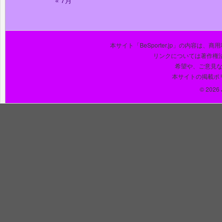
« 7月
本サイト「BeSporter.jp」の内容
リンクについては著作権
希望や、ご意見
本サイトの掲載ポ
© 2026 J