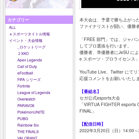
本大会は、予選で勝ち上がった「F
カテゴリー
ファイナリストが闘い、優勝
ALL
ｅスポーツタイトル情報
「FREE 部門」では、ジャパ
イベント・大会情報
してプロ選抜を行います。
_ロケットリーグ
優勝者、準優勝者にJeSU による『V
２XKO
e スポーツ・プロライセンス
Apex Legends
Call of Duty
YouTube Live、Twitt
eFootball
応援コメントをお願いいたし
FIFA シリーズ
Fortnite
【番組名】
League of Legends
セガ公式esports大会
Overwatch
「VIRTUA FIGHTER esport
PARAVOX
FINAL」
PokémonUNITE
PUBG
【配信日時】
Rainbow Six
2022年3月20日（日）14:00～
THE FINALS
VALORANT