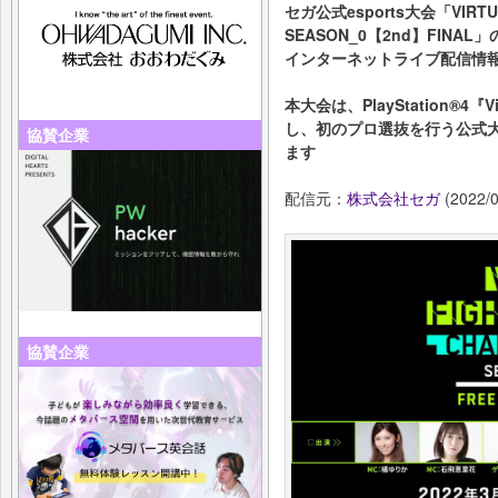
セガ公式esports大会「VIRTUA 
SEASON_0【2nd】FINAL」
インターネットライブ配信情
本大会は、PlayStation®4『Vi
し、初のプロ選抜を行う公式
協賛企業
ます
配信元：
株式会社セガ
(2022/0
協賛企業