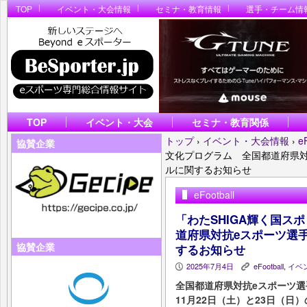
TOP
イベント・大会情報
セミナ・教育情報
選手・チーム情
TOP
イベント・大会
セミナ・教育関係
トップ
›
イベント・大会情報
›
e
協賛企業
文化プログラム 全国都道府県対抗e
ルに関するお知らせ
eFootball
「わたSHIGA輝く国ス
道府県対抗eスポーツ選手権
協賛企業
するお知らせ
2025年7月4日
eFootball
,
イベ
P
K
全国都道府県対抗eスポーツ
11月22日（土）と23日（日）