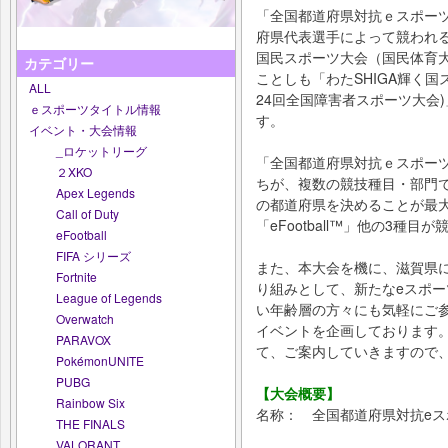
「全国都道府県対抗ｅスポー
府県代表選手によって競われる
国民スポーツ大会（国民体育
カテゴリー
ことしも「わたSHIGA輝く国
ALL
24回全国障害者スポーツ大会
ｅスポーツタイトル情報
す。
イベント・大会情報
_ロケットリーグ
「全国都道府県対抗ｅスポーツ
２XKO
ちが、複数の競技種目・部門
Apex Legends
の都道府県を決めることが最
Call of Duty
「eFootball™」他の3種
eFootball
FIFA シリーズ
また、本大会を機に、滋賀県
Fortnite
り組みとして、新たなeスポ
League of Legends
い年齢層の方々にも気軽にご
Overwatch
イベントを企画しております
PARAVOX
て、ご案内していきますので
PokémonUNITE
PUBG
【大会概要】
Rainbow Six
名称： 全国都道府県対抗eスポー
THE FINALS
VALORANT