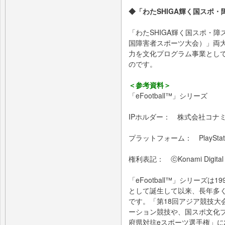
◆「わたSHIGA輝く国スポ
「わたSHIGA輝く国スポ・障
国障害者スポーツ大会）」両
力を文化プログラム事業とし
のです。
＜参考資料＞
「eFootball™」シリーズ
IPホルダー： 株式会社コナ
プラットフォーム： PlayStation®5,
権利表記： ⓒKonami Digital E
「eFootball™」シリーズ
として誕生して以来、長年多
です。「第18回アジア競技大
ーション競技や、国スポ文化
府県対抗eスポーツ選手権」に