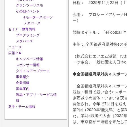
日程： 2025年11月22日（
グランツーリスモ
その他イベント
会場： プロシードアリーナH
eモータースポーツ
ー）
メタバース
セミナ・教育情報
競技タイトル： 「eFootball
プログラミング
メタバース
主催： 全国都道府県対抗eスポー
ニュース
広報ＰＲ
（株式会社エフエム滋賀、び
キャンペーン情報
ーツ協会、一般社団法人日本e
スポンサー情報
タイトルアップデート
◆全国都道府県対抗ｅスポー
事業紹介
企業情報
「全国都道府県対抗ｅスポー
募集案内
競技・種目で競い合うeスポー
製品・アプリ・サービス情
き茨城ゆめ国体・いきいき茨
報
開催され、今年で7回目を迎え
選手・チーム情報
第2回（2020年/鹿児島）と第
た。第4回以降の大会（2022年
は、東京都が三連覇を果たし