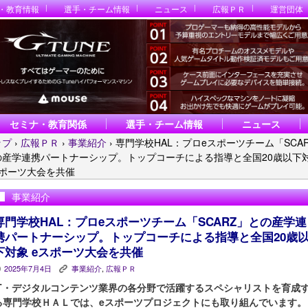
・教育情報
選手・チーム情報
ニュース
広報ＰＲ
運営団体
セミナ・教育関係
選手・チーム情報
ニュース
ップ
›
広報ＰＲ
›
事業紹介
›
専門学校HAL：プロeスポーツチーム「SCA
の産学連携パートナーシップ。トップコーチによる指導と全国20歳以下
スポーツ大会を共催
事業紹介
専門学校HAL：プロeスポーツチーム「SCARZ」との産学連
携パートナーシップ。トップコーチによる指導と全国20歳
下対象 eスポーツ大会を共催
2025年7月4日
事業紹介
,
広報ＰＲ
P
K
IT・デジタルコンテンツ業界の各分野で活躍するスペシャリストを育成
る専門学校ＨＡＬでは、eスポーツプロジェクトにも取り組んでいます。