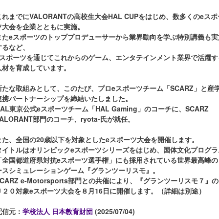
これまでにVALORANTの高校生大会HAL CUPをはじめ、数多くのeスポ
ツ大会を企業とともに実施。
またeスポーツのトッププロデューサーから業界動向を学ぶ特別講義も実
するなど、
eスポーツを通じてこれからのゲーム、エンタテインメント業界で活躍す
人材を育成しています。
新たな取組みとして、このたび、プロeスポーツチーム「SCARZ」と産
連携パートナーシップを締結いたしました。
HAL東京公式eスポーツチーム「HAL Gaming」のコーチに、SCARZ
VALORANT部門のコーチ、ryota-氏が就任。
また、全国の20歳以下を対象としたeスポーツ大会を開催します。
タイトルはオリンピックeスポーツシリーズをはじめ、国体文化プログラ
「全国都道府県対抗eスポーツ選手権」にも採用されている世界最高峰の
ースシミュレーションゲーム『グランツーリスモ』。
SCARZ e-Motorsports部門との共催により、『グランツーリスモ７』の
Ｕ２０対象eスポーツ大会を８月16日に開催します。（詳細は別途）
配信元：
学校法人 日本教育財団
(2025/07/04)