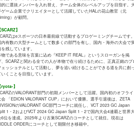
期的に選抜メンバーを入れ替え、チーム全体のレベルアップを目指す。
手ゲーム企業でクリエイターとして活躍していたHALの花山教官（元
Aiming）が顧問。
【SCARZ】
SCARZはeスポーツの日本最前線で活動するプロゲーミングチームです
国内有数の大型チームとして数多くの部門を有し、国内・海外の大会で
績を残しています。
本物である意味を言葉に込め『KEEP IT REAL』というスローガンを掲
げ、SCARZと関わる全ての人が本物で在り続けるために、正真正銘のプ
フェッショナルとして活動し、夢を追い続けることができる道を共に創
ていくことを目指しています。
ryota-】
SCARZのVALORANT部門の初期メンバーとして活躍。国内初のオフライ
大会 「EDION VALORANT CUP」において優勝。選手引退後は、ZETA
IVISIONのVALORANT GC部門コーチに就任し、VCT 2023 GC Japan
plit 1・2およびVCT 2024 GC Japan Split 1・2で国内大会4連覇と世界
会6位を達成。2025年より古巣SCARZのコーチとして就任。現在は
RIDDLE ORDERにコーチとして期限付き移籍中。