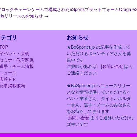
ブロックチェーンゲームで構成されたeSportsプラットフォームOraga eS
ortsリリースのお知らせ
→
カテゴリ
お知らせ
TOP
★BeSporter.jp の記事を作成して
イベント・大会
いただけるボランティアさんを募
セミナ・教育関係
集中です
選手・チーム情報
ご興味があれば、[
お問い合せ
]より
ニュース
ご連絡ください
広報ＰＲ
記事掲載依頼
★BeSporter.jp へニュースリリー
スなど情報提供していただけるイ
ベント業者さん、タイトルホルダ
ーさん、選手・チームのみなさん
をお待ちしております
[
お問い合せ
]よりご連絡いただけれ
ば幸いです