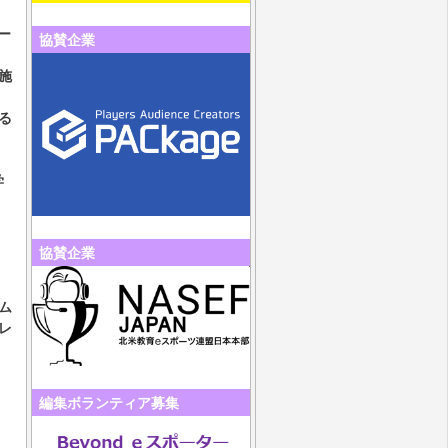
ー
協賛企業
施
る
学
協賛企業
ム
レ
編集ボランティア募集