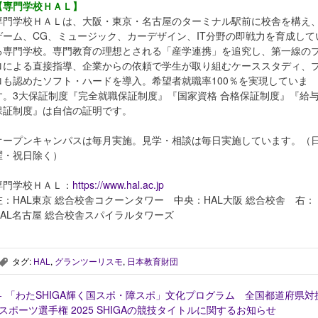
【専門学校ＨＡＬ】
専門学校ＨＡＬは、大阪・東京・名古屋のターミナル駅前に校舎を構え
ゲーム、CG、ミュージック、カーデザイン、IT分野の即戦力を育成して
る専門学校。専門教育の理想とされる「産学連携」を追究し、第一線の
ロによる直接指導、企業からの依頼で学生が取り組むケーススタディ、
ロも認めたソフト・ハードを導入。希望者就職率100％を実現していま
す。3大保証制度『完全就職保証制度』『国家資格 合格保証制度』『給
保証制度』は自信の証明です。
オープンキャンパスは毎月実施。見学・相談は毎日実施しています。（
曜・祝日除く）
専門学校ＨＡＬ：
https://www.hal.ac.jp
左：HAL東京 総合校舎コクーンタワー 中央：HAL大阪 総合校舎 右：
HAL名古屋 総合校舎スパイラルタワーズ
タグ:
HAL
,
グランツーリスモ
,
日本教育財団
,
←
「わたSHIGA輝く国スポ・障スポ」文化プログラム 全国都道府県対
eスポーツ選手権 2025 SHIGAの競技タイトルに関するお知らせ