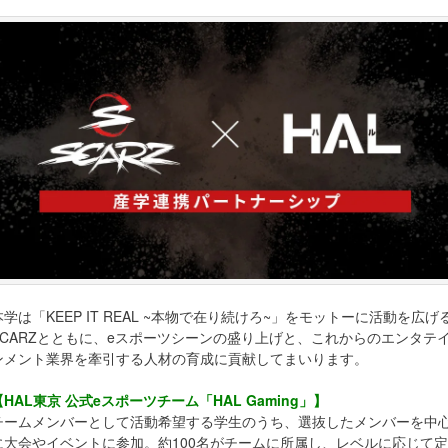
本学は「KEEP IT REAL ~本物で在り続けろ~」をモットーに活動を広げ
SCARZとともに、eスポーツシーンの盛り上げと、これからのエンタテ
ンメント業界を牽引する人材の育成に貢献してまいります。
【HAL東京 公式eスポーツチーム「HAL Gaming」】
チームメンバーとして活動希望する学生のうち、選抜したメンバーを中
に大会やイベントに参加。約100名がチームに所属し、レベルに応じて定