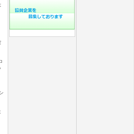
大
。
実
ロ
っ
ン
大