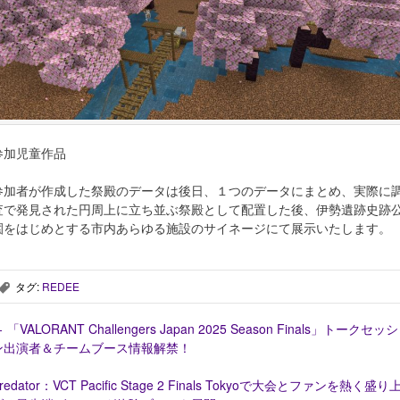
参加児童作品
参加者が作成した祭殿のデータは後日、１つのデータにまとめ、実際に
査で発見された円周上に立ち並ぶ祭殿として配置した後、伊勢遺跡史跡
園をはじめとする市内あらゆる施設のサイネージにて展示いたします。
タグ:
REDEE
,
←
「VALORANT Challengers Japan 2025 Season Finals」トークセッ
ン出演者＆チームブース情報解禁！
redator：VCT Pacific Stage 2 Finals Tokyoで大会とファンを熱く盛り