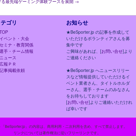
げる最先端ゲーミング体験ブースを展開
→
カテゴリ
お知らせ
TOP
★BeSporter.jp の記事を作成して
イベント・大会
いただけるボランティアさんを募
セミナ・教育関係
集中です
選手・チーム情報
ご興味があれば、[
お問い合せ
]より
ニュース
ご連絡ください
広報ＰＲ
記事掲載依頼
★BeSporter.jp へニュースリリー
スなど情報提供していただけるイ
ベント業者さん、タイトルホルダ
ーさん、選手・チームのみなさん
をお待ちしております
[
お問い合せ
]よりご連絡いただけれ
ば幸いです
「BeSporter.jp」の内容は、商用利用・二次利用を含め、すべて禁止します。
リンクについては著作権法に従いフリーリンクです。