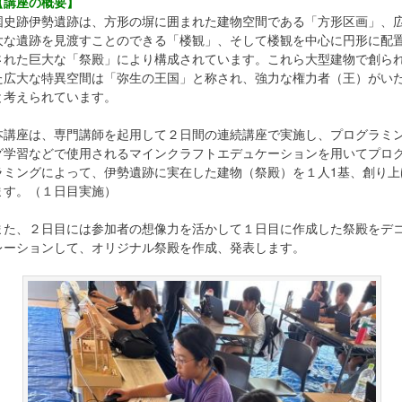
【講座の概要】
国史跡伊勢遺跡は、方形の塀に囲まれた建物空間である「方形区画」、
大な遺跡を見渡すことのできる「楼観」、そして楼観を中心に円形に配
された巨大な「祭殿」により構成されています。これら大型建物で創ら
た広大な特異空間は「弥生の王国」と称され、強力な権力者（王）がい
と考えられています。
本講座は、専門講師を起用して２日間の連続講座で実施し、プログラミ
グ学習などで使用されるマインクラフトエデュケーションを用いてプロ
ラミングによって、伊勢遺跡に実在した建物（祭殿）を１人1基、創り上
ます。（１日目実施）
また、２日目には参加者の想像力を活かして１日目に作成した祭殿をデ
レーションして、オリジナル祭殿を作成、発表します。