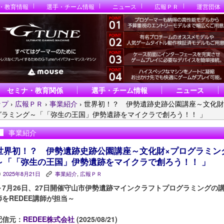
・教育情報
選手・チーム情報
ニュース
広報ＰＲ
運営団体
セミナ・教育関係
選手・チーム情報
ニュース
ップ
›
広報ＰＲ
›
事業紹介
›
世界初！？ 伊勢遺跡史跡公園講座～文化財
グラミング～「「弥生の王国」伊勢遺跡をマイクラで創ろう！！ 」
事業紹介
世界初！？ 伊勢遺跡史跡公園講座～文化財×プログラミン
～「「弥生の王国」伊勢遺跡をマイクラで創ろう！！ 」
2025年8月21日
事業紹介
,
広報ＰＲ
P
K
～7月26日、27日開催守山市伊勢遺跡マインクラフトプログラミングの
師をREDEE講師が担当～
配信元：
REDEE株式会社
(2025/08/21)