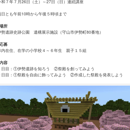
令和７年７月26日（土）～27日（日）連続講座
両日とも午前10時から午後５時頃まで
●場所
伊勢遺跡史跡公園 遺構展示施設（守山市伊勢町80番地）
●応募
市内在住、在学の小学校４～６年生 親子１５組
●内容
１日目：①伊勢遺跡を知ろう ②祭殿を創ってみよう
２日目：①祭殿を自由に飾ってみよう ②作成した祭殿を発表しよう