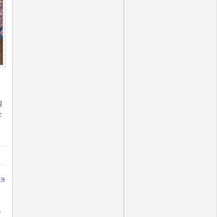
調
公
ショ
上