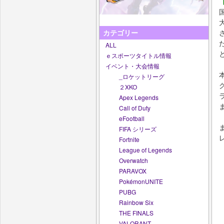
カテゴリー
ALL
ｅスポーツタイトル情報
イベント・大会情報
_ロケットリーグ
２XKO
Apex Legends
Call of Duty
eFootball
FIFA シリーズ
Fortnite
League of Legends
Overwatch
PARAVOX
PokémonUNITE
PUBG
Rainbow Six
THE FINALS
VALORANT