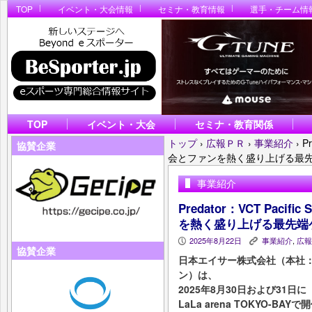
TOP
イベント・大会情報
セミナ・教育情報
選手・チーム情
TOP
イベント・大会
セミナ・教育関係
トップ
›
広報ＰＲ
›
事業紹介
›
P
協賛企業
会とファンを熱く盛り上げる最
事業紹介
Predator：VCT Pacifi
を熱く盛り上げる最先端
2025年8月22日
事業紹介
,
広報
P
K
協賛企業
日本エイサー株式会社（本社
ン）は、
2025年8月30日および31日に
LaLa arena TOKYO-BAYで