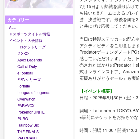
7月15日より熱戦を繰り広げ
ち抜いた8チームによるプレイ
勝、決勝戦です。最後を飾る2日間を
カテゴリー
と共にぜひ応援してください
ALL
ｅスポーツタイトル情報
当日は特製ステッカーの配布
イベント・大会情報
アクティビティをご用意しま
_ロケットリーグ
Predatorゲーミングノート
２XKO
感していただけます。また、日本地域未
Apex Legends
売されたばかりのPredator He
Call of Duty
式オンラインストア、Amazonでは
eFootball
応援ありがとうセール」も実
FIFA シリーズ
Fortnite
【イベント概要】
League of Legends
日程：2025年8月30日 (土)・31
Overwatch
PARAVOX
開場：LaLa arena TOKYO-BA
PokémonUNITE
※事前にチケットをお持ちで
PUBG
Rainbow Six
時間：開場 11:00 / 開演14:00
THE FINALS
VALORANT