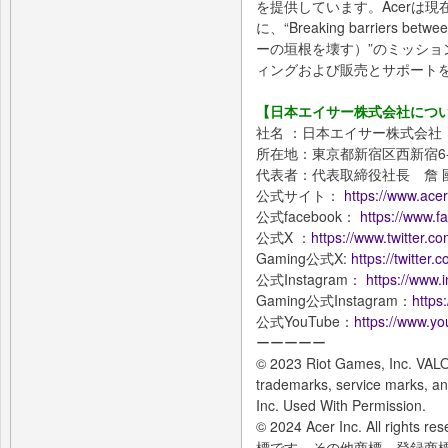
を提供しています。Acerは現
に、“Breaking barriers bet
ーの垣根を壊す）”のミッシ
ィングおよび販売とサポート
【日本エイサー株式会社につ
社名 ：日本エイサー株式会社
所在地：東京都新宿区西新宿6-2
代表者：代表取締役社長 詹 
公式サイト：
https://www.ace
公式facebook：
https://www.
公式X ：
https://www.twitter.
Gaming公式X:
https://twitter
公式Instagram：
https://www.
Gaming公式Instagram：
https
公式YouTube：
https://www.y
ーーーーー
© 2023 Riot Games, Inc. VAL
trademarks, service marks, an
Inc. Used With Permission.
© 2024 Acer Inc. All right
標です。その他商標、登録商