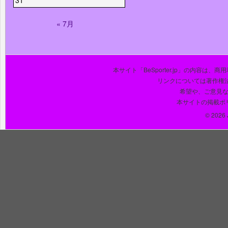
31
« 7月
本サイト「BeSporter.jp」の内容
リンクについては著作権
希望や、ご意見
本サイトの掲載ポ
© 2026 J