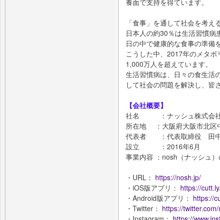
養面で支持を得ています。
「食事」を通して社会を考え
日本人の約30％は生活習慣病
日の中で健康的な食事の準備
こうした中、2017年のメタ
1,000万人を超えています。
生活習慣病は、日々の食生活
して社会の問題を解決し、皆
【会社概要】
社名 ：ナッシュ株式会
所在地 ：大阪府大阪市北区中之
代表者 ：代表取締役 田
設立 ：2016年6月
事業内容 ：nosh（ナッシュ
・URL：
https://nosh.jp/
・iOS版アプリ：
https://cutt.
・Android版アプリ：
https://
・Twitter：
https://twitter.com
・Instagram：
https://www.in