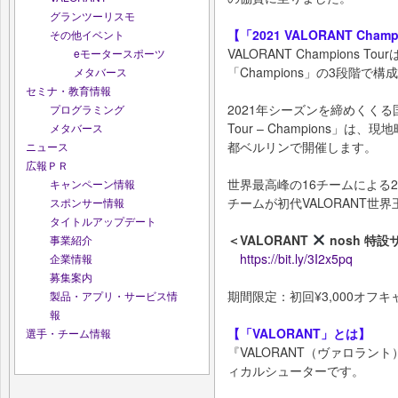
グランツーリスモ
【「2021 VALORANT Champ
その他イベント
VALORANT Champions To
eモータースポーツ
「Champions」の3段階で
メタバース
セミナ・教育情報
2021年シーズンを締めくくる国際大
プログラミング
Tour – Champions」は
メタバース
都ベルリンで開催します。
ニュース
広報ＰＲ
世界最高峰の16チームによる
キャンペーン情報
チームが初代VALORANT世
スポンサー情報
タイトルアップデート
＜VALORANT
nosh 特設
事業紹介
https://bit.ly/3I2x5pq
企業情報
募集案内
期間限定：初回¥3,000オフ
製品・アプリ・サービス情
報
【「VALORANT」とは】
選手・チーム情報
『VALORANT（ヴァロラン
ィカルシューターです。