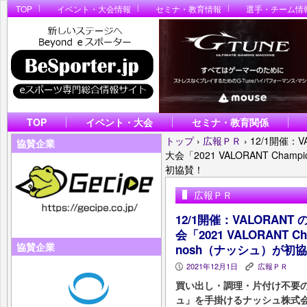
TOP
イベント・大会情報
セミナ・教育情報
選手・チーム情
TOP
イベント・大会
セミナ・教育関係
トップ
›
広報ＰＲ
›
12/1開催：
協賛企業
大会「2021 VALORANT Champ
初協賛！
広報ＰＲ
12/1開催：VALORA
会「2021 VALORANT Ch
協賛企業
nosh（ナッシュ）が初
2021年12月1日
広報ＰＲ
P
K
買い出し・調理・片付け不要の
ュ」を手掛けるナッシュ株式