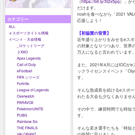
（
https://bit.ly/3I2x5pq
）」から
だけます。
noshを食べながら「2021 VALOR
カテゴリー
応援しよう！
ALL
【初協賛の背景】
ｅスポーツタイトル情報
近年盛り上がりをみせるeス
イベント・大会情報
の対象となりつつあり、世界のe
_ロケットリーグ
万人になると言われています
２XKO
Apex Legends
また、2021年4月にはIOC
Call of Duty
ックライセンスイベント「Olympi
eFootball
す。
FIFA シリーズ
Fortnite
そんな急成長を続けるeスポ
League of Legends
わたる大会も少なくありませ
Overwatch
PARAVOX
その中で、練習時間でも時短
PokémonUNITE
す。
PUBG
Rainbow Six
そんな若き選手たちを「時短
THE FINALS
の協賛に至りました。
VALORANT