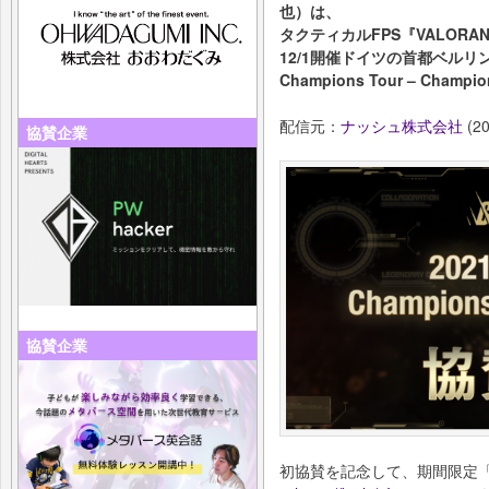
也）は、
タクティカルFPS『VALOR
12/1開催ドイツの首都ベルリン
Champions Tour – C
配信元：
ナッシュ株式会社
(20
協賛企業
協賛企業
初協賛を記念して、期間限定「 