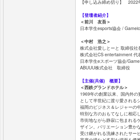
【申し込み締め切り】 2022年
【登壇者紹介】
＜前川 友吾＞
⽇本学⽣esports協会 / Game
＜中村 浩之＞
株式会社愛しとーと 取締役社
株式会社CS entertainment
日本学生eスポーツ協会/Gamei
ABUUU株式会社 取締役
【主催(共催) 概要】
＜西鉄グランドホテル＞
1969年の創業以来、国内外
として半世紀に渡り愛される
福岡のビジネス＆レジャーの
特別な方のおもてなしに相応
市街地ながら静寂に包まれる
ザイン。バリエーション豊か
受け継がれる洗練されたサー
宴席の場など多彩な場面を優