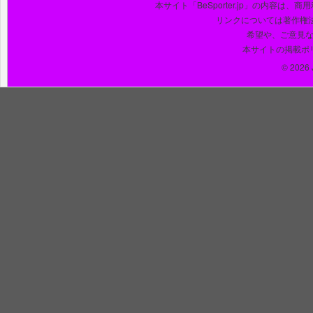
本サイト「BeSporter.jp」の内容
リンクについては著作権
希望や、ご意見
本サイトの掲載ポ
© 2026 J