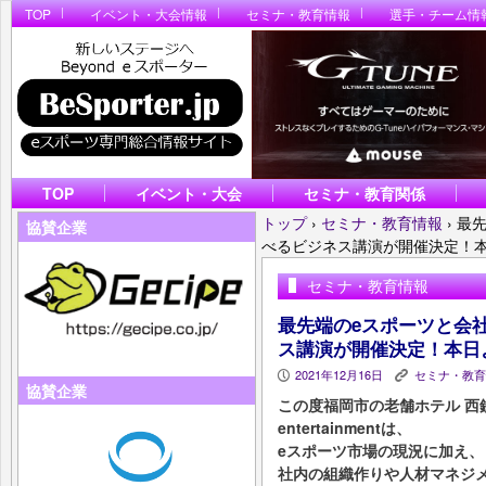
TOP
イベント・大会情報
セミナ・教育情報
選手・チーム情
TOP
イベント・大会
セミナ・教育関係
トップ
›
セミナ・教育情報
›
最
協賛企業
べるビジネス講演が開催決定！
セミナ・教育情報
最先端のeスポーツと会
ス講演が開催決定！本日
2021年12月16日
セミナ・教育
P
K
協賛企業
この度福岡市の老舗ホテル 西
entertainmentは、
eスポーツ市場の現況に加え、
社内の組織作りや人材マネジ