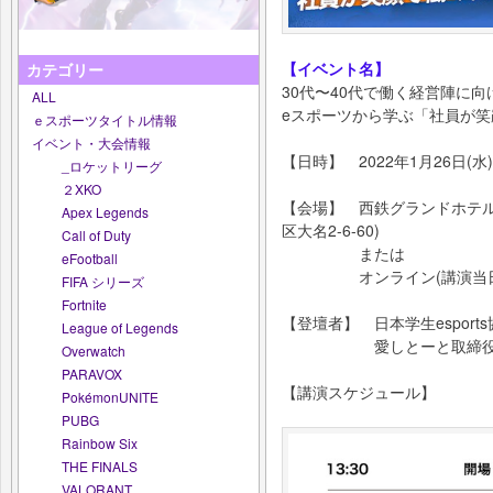
【イベント名】
カテゴリー
30代〜40代で働く経営陣に向
ALL
eスポーツから学ぶ「社員が
ｅスポーツタイトル情報
イベント・大会情報
【日時】 2022年1月26日(水) 14
_ロケットリーグ
２XKO
【会場】 西鉄グランドホテル2F
Apex Legends
区大名2-6-60)
Call of Duty
または
eFootball
オンライン(講演当日に 
FIFA シリーズ
Fortnite
【登壇者】 日本学生esports協
League of Legends
愛しとーと取締役社長
Overwatch
PARAVOX
【講演スケジュール】
PokémonUNITE
PUBG
Rainbow Six
THE FINALS
VALORANT