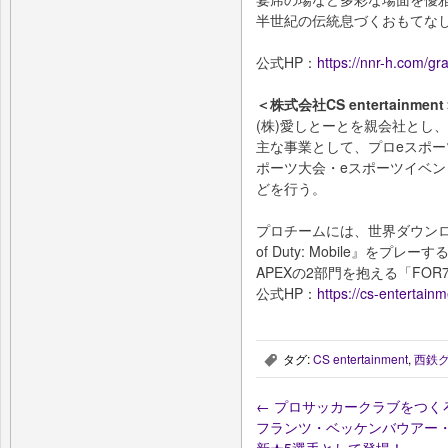
半世紀の伝統息づくおもてな
公式HP：
https://nnr-h.com/gr
＜株式会社CS entertainmen
(株)愛しとーとを親会社とし、
主な事業として、プロeスポー
ポーツ大会・eスポーツイベ
どを行う。
プロチームには、世界ダウンロ
of Duty: Mobile』をプ
APEXの2部門を抱える「FO
公式HP：
https://cs-entertain
タグ:
CS entertainment
,
西鉄
,
←
プロサッカークラブをつくろ
フランツ・ベッケンバウアー