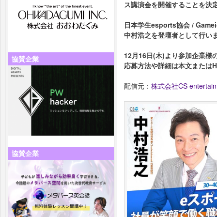
ス講演会を開催することを決
日本学生esports協会 / G
中村浩之を登壇者として行い
12月16日(木)より参加企業
協賛企業
応募方法や詳細は本文またはH
配信元：
株式会社CS entertain
協賛企業