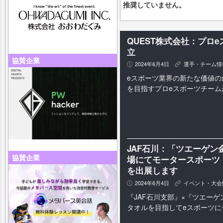
推奨していません。
QUEST株式会社：プロe
立
協賛企業
2024年6月4日
選手・チーム情
P
K
eスポーツ業界の新たな価値の
を目指すプロeスポーツチーム
JAF石川：「ツエーゲン
協賛企業
場にてモータースポーツ
を出展します
2024年6月4日
イベント・大会
P
K
『JAF石川支部』×『ツエー
タオルを目指してeスポーツに