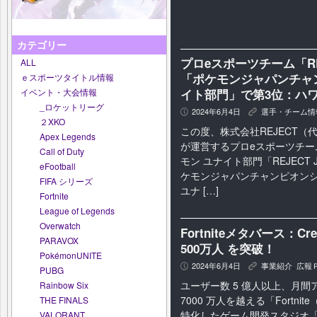
カテゴリー
プロeスポーツチーム「R
ALL
「ポケモンジャパンチャン
ｅスポーツタイトル情報
イト部門」で第3位：ハ
イベント・大会情報
_ロケットリーグ
2024年6月4日
選手・チーム情
P
K
２XKO
この度、株式会社REJECT（
Apex Legends
が運営するプロeスポーツチーム
Call of Duty
モン ユナイト部門「REJECT 
eFootball
ケモンジャパンチャンピオンシ
FIFA シリーズ
ユナ […]
Fortnite
League of Legends
Overwatch
Fortniteメタバース：
PARAVOX
500万人 を突破！
PokémonUNITE
2024年6月4日
事業紹介
,
広報
P
K
PUBG
ユーザー数 5 億人以上、月
Rainbow Six
7000 万人を越える「Fortn
THE FINALS
特化したゲーム開発スタジオ「Cre8
VALORANT