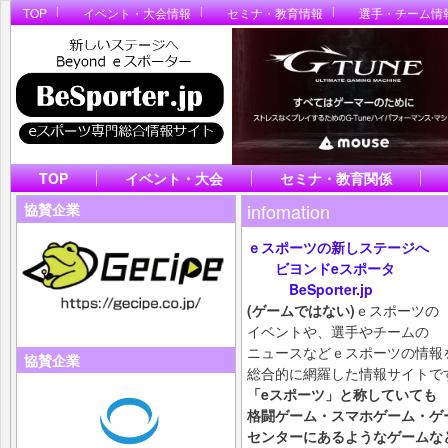
TOP
イベント・大会情報
セミナ・教育情報
選手・チーム情
TOP
イベント・大会
セミナ・教育関係
infomation
協賛企業
ｅスポーツの新しステージへ
ビヨンドeスポータ
BeSporter.jp
(ゲームではない)
ｅスポーツの
イベントや、選手やチームの
ニュースなどｅスポーツの情報
協賛企業
総合的に網羅した情報サイトで
「eスポーツ」と称していても
格闘ゲーム・スマホ
ゲーム・ゲ
センターにあるようなゲームな