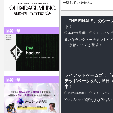
推奨していません。
「THE FINALS」の
ト！
協賛企業
2024年6月8日
タイトルアップ
P
K
新たなランクトーナメントや
に“京都マップ”が登場！
ライアットゲームズ：「V
協賛企業
テッドベータを6月15
中！
2024年6月8日
タイトルアップ
P
K
Xbox Series X|SおよびPlayS