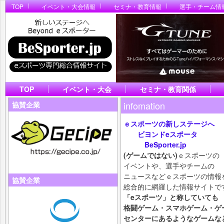
TOP
イベント・大会情報
セミナ・教育情報
選手・チーム情
TOP
イベント・大会
セミナ・教育関係
infomation
協賛企業
ｅスポーツの新しステージへ
ビヨンドeスポータ
BeSporter.jp
(ゲームではない)
ｅスポーツの
イベントや、選手やチームの
ニュースなどｅスポーツの情報
協賛企業
総合的に網羅した情報サイトで
「eスポーツ」と称していても
格闘ゲーム・スマホ
ゲーム・ゲ
センターにあるようなゲームな