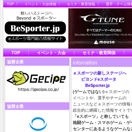
TOP
イベント・大会情報
セミナ・教育情報
選手・チーム情
TOP
イベント・大会
セミナ・教育関係
infomation
協賛企業
ｅスポーツの新しステージへ
ビヨンドeスポータ
BeSporter.jp
(ゲームではない)
ｅスポーツの
イベントや、選手やチームの
ニュースなどｅスポーツの情報
協賛企業
総合的に網羅した情報サイトで
「eスポーツ」と称していても
格闘ゲーム・スマホ
ゲーム・ゲ
センターにあるようなゲームな