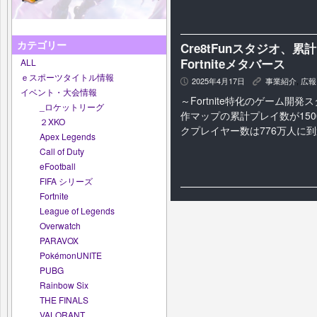
カテゴリー
Cre8tFunスタジオ、
Fortniteメタバース
ALL
ｅスポーツタイトル情報
2025年4月17日
事業紹介
,
広報
P
K
イベント・大会情報
～Fortnite特化のゲーム開発ス
_ロケットリーグ
作マップの累計プレイ数が15
２XKO
クプレイヤー数は776万人に
Apex Legends
Call of Duty
eFootball
FIFA シリーズ
Fortnite
League of Legends
Overwatch
PARAVOX
PokémonUNITE
PUBG
Rainbow Six
THE FINALS
VALORANT