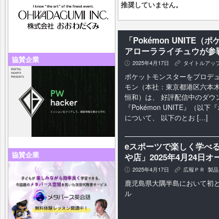
推奨していません。
「Pokémon UNITE
アローラライチュウが参
協賛企業
2025年4月17日
タイトルアッ
P
K
ポケットモンスターをプロデ
モン（本社：東京都港区六本⽊
恒和）は、 好評配信中のダウ
『Pokémon UNITE』（
について、 以下のとお […]
eスポーツで楽しく学べるス
協賛企業
や店」2025年4月24日
2025年4月17日
広報ＰＲ
,
製品
P
K
鹿児島県大隅半島において初と
ル