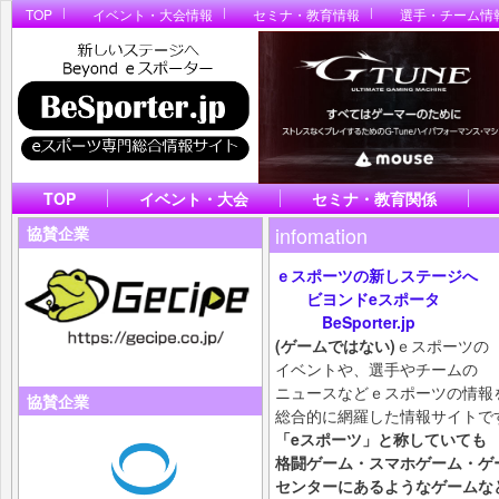
TOP
イベント・大会情報
セミナ・教育情報
選手・チーム情
TOP
イベント・大会
セミナ・教育関係
infomation
協賛企業
ｅスポーツの新しステージへ
ビヨンドeスポータ
BeSporter.jp
(ゲームではない)
ｅスポーツの
イベントや、選手やチームの
ニュースなどｅスポーツの情報
協賛企業
総合的に網羅した情報サイトで
「eスポーツ」と称していても
格闘ゲーム・スマホ
ゲーム・ゲ
センターにあるようなゲームな