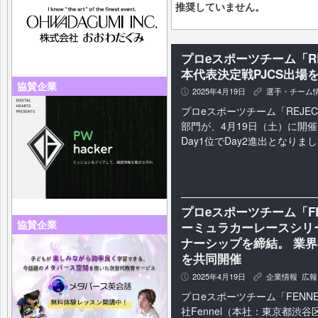
推奨していません。
プロeスポーツチーム「REJE
本代表決定戦PJCS出場を
協賛企業
2025年4月19日
選手・チーム
P
K
プロeスポーツチーム「REJECT」
部門が、4月19日（土）に開催
Day1位でDay2進出となりま
プロeスポーツチーム「F
協賛企業
ーミュラカーレースシリーズ
ナーシップを締結。 業
を共同開催
2025年4月19日
企業情報
,
広報
P
K
プロeスポーツチーム「FENN
社Fennel（本社：東京都渋