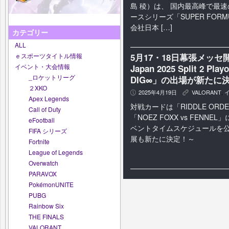
島 稜）は、 国内最高峰で最
ースシリーズ「SUPER FOR
会社日本 […]
カテゴリー
ALL
5月17・18日幕張メッセ開催「
ｅスポーツタイトル情報
イベント・大会情報
Japan 2025 Split 2 P
_ロケットリーグ
DIG∞」の出場が新たに
２XKO
2025年4月19日
VALORANT
,
P
K
Apex Legends
対戦カードは「RIDDLE ORDER
Call of Duty
「NOEZ FOXX vs FENN
eFootball
ベントタイムスケジュールを
FIFA シリーズ
展も新たに決定！～
Fortnite
League of Legends
Overwatch
PARAVOX
PokémonUNITE
PUBG
Rainbow Six
THE FINALS
VALORANT