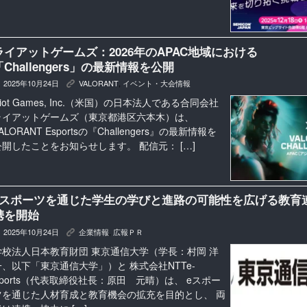
ライアットゲームズ：2026年のAPAC地域における
「Challengers」の最新情報を公開
2025年10月24日
VALORANT
,
イベント・大会情報
K
iot Games, Inc.（米国）の日本法人である合同会社
ライアットゲームズ（東京都港区六本木）は、
ALORANT Esportsの『Challengers』の最新情報を
公開したことをお知らせします。 配信元： […]
eスポーツを通じた学生の学びと進路の可能性を広げる教育
携を開始
2025年10月24日
企業情報
,
広報ＰＲ
K
学校法人日本教育財団 東京通信大学（学長：村岡 洋
一、以下「東京通信大学」）と 株式会社NTTe-
Sports（代表取締役社長：原田 元晴）は、 eスポー
ツを通じた人材育成と教育機会の拡充を目的とし、 両