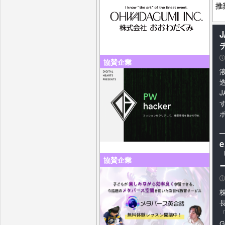
推
P
協賛企業
「
協賛企業
P
「