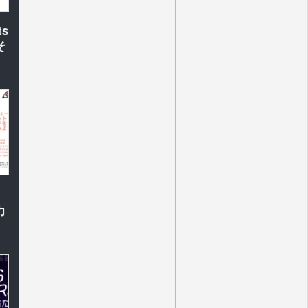
s
そ
力