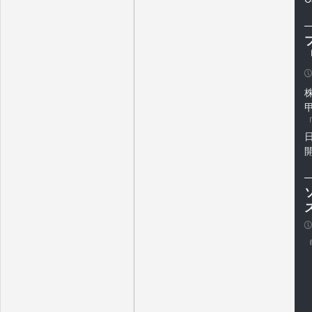
「
P
「
開
P