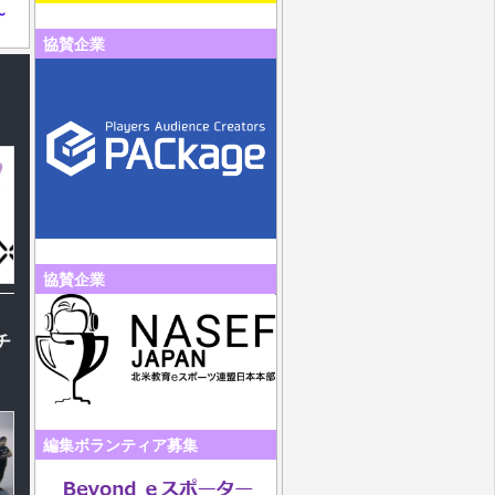
～
協賛企業
協賛企業
チ
編集ボランティア募集