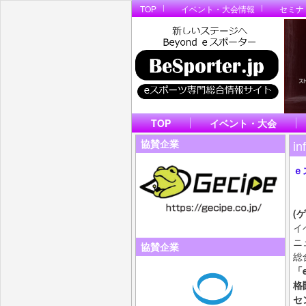
TOP
イベント・大会情報
セミナ
TOP
イベント・大会
in
協賛企業
ｅ
ビ
B
(
イ
ニ
協賛企業
総
「
格
セ