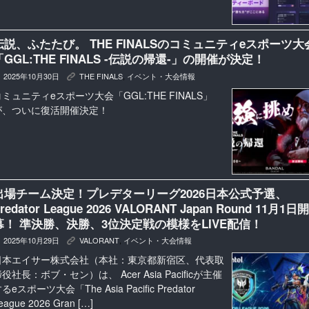
伝説、ふたたび。 THE FINALSのコミュニティeスポーツ大
「GGL:THE FINALS -伝説の帰還-」の開催が決定！
2025年10月30日
THE FINALS
,
イベント・大会情報
K
ミュニティeスポーツ大会「GGL:THE FINALS」
が、ついに復活開催決定！
出場チーム決定！プレデターリーグ2026日本公式予選、
redator League 2026 VALORANT Japan Round 11月1日開
幕！ 準決勝、決勝、3位決定戦の模様をLIVE配信！
2025年10月29日
VALORANT
,
イベント・大会情報
K
日本エイサー株式会社（本社：東京都新宿区、代表取
役社長：ボブ・セン）は、 Acer Asia Pacificが主催
るeスポーツ大会「The Asia Pacific Predator
eague 2026 Gran […]