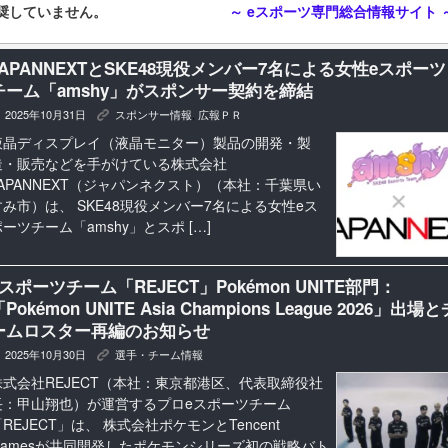
奨していません。
～ eスポーツ専門総合情報サイト 
JAPANNEXTとSKE48現役メンバー7名による女性eスポーツ
チーム「amshy」がスポンサー契約を締結
2025年10月31日
スポンサー情報
,
広報ＰＲ
K
液晶ディスプレイ（液晶モニター）製品の開発・製
造・販売などを手がけている株式会社
JAPANNEXT（ジャパンネクスト）（本社：千葉県い
すみ市）は、 SKE48現役メンバー7名による女性eス
ポーツチーム「amshy」とスポ […]
eスポーツチーム「REJECT」Pokémon UNITE部門：
Pokémon UNITE Asia Champions League 2026」出場と
ームロスター再編のお知らせ
2025年10月30日
選手・チーム情報
K
株式会社REJECT（本社：東京都港区、代表取締役社
長：甲山翔也）が運営するプロeスポーツチーム
REJECT」は、 株式会社ポケモンとTencent
Gamesが共同開発したポケモンシリーズ初の戦略バト