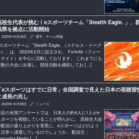
高校生代表が挑む！eスポーツチーム「Stealth Eagle. 」、
馬県を拠点に活動開始
2025年10月29日
選手・チーム情報
K
スポーツチーム「Stealth Eagle. （ステルス・イーグ
）」は、 2023年2月に設立され、 Fortnite（フォー
トナイト）を中心に活動しております。 これまでにも
複数の大会に出場し、競技活動を継続してお […]
「eスポーツはすでに日常」全国調査で見えた日本の視聴習
と成長の兆し
2025年10月28日
ニュース
K
最近の全国アンケートでは、日本人の約4人に1人がe
スポーツを視聴していることが明らかに。 高校生大会
や配信の盛り上がりを背景に、eスポーツはどのよう
に日常へ浸透しているのでしょうか。 配信元：
asumba Media […]