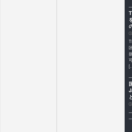
P
T
[
P