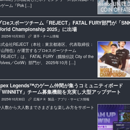
ゲーム『Pok […]
プロeスポーツチーム「REJECT」FATAL FURY部門が「SN
orld Championship 2025」に出場
2025年10月30日
選手・チーム情報
K
株式会社REJECT（本社：東京都港区、代表取締役：
甲山翔也）が運営するプロeスポーツチーム
REJECT」は、 FATAL FURY（餓狼伝説 City of the
olves／CotW）部門が、 2025年10月 […]
Apex Legends™︎のゲーム仲間が集うコミュニティボード
「WINNITY」チーム募集機能を充実し大型アップデート
2025年10月30日
広報ＰＲ
,
製品・アプリ・サービス情報
K
少人数から大人数までさまざまな楽しみ方をサポート