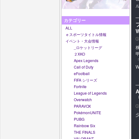
ル
カテゴリー
ALL
W
ｅスポーツタイトル情報
P
イベント・大会情報
_ロケットリーグ
２XKO
「
Apex Legends
W
Call of Duty
eFootball
FIFA シリーズ
Fortnite
League of Legends
Overwatch
PARAVOX
P
PokémonUNITE
PUBG
Rainbow Six
THE FINALS
VALORANT