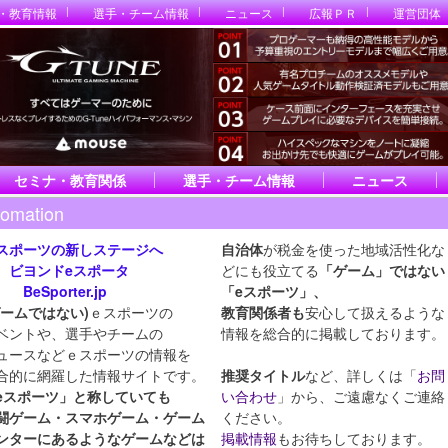
・教育情報
選手・チーム情報
ニュース
広報ＰＲ
運営団体
セミナ・教育関係
選手・チーム情報
ニュース
fomation
スポーツの新しステージへ
自治体
が税金を使った地域活性化な
ヨンドeスポータ
どにも役立てる
「ゲーム」ではない
eSporter.jp
「eスポーツ」
、
ゲームではない)
ｅスポーツの
教育関係者も
安心して扱えるような
ベントや、選手やチームの
情報を総合的に掲載しております。
ュースなどｅスポーツの情報を
合的に網羅した情報サイトです。
推奨タイトル
など、詳しくは「
お問
eスポーツ」と称していても
い合わせ
」から、ご遠慮なくご連絡
闘ゲーム・スマホ
ゲーム・ゲーム
ください。
ンターにあるようなゲームなどは
掲載情報
もお待ちしております。