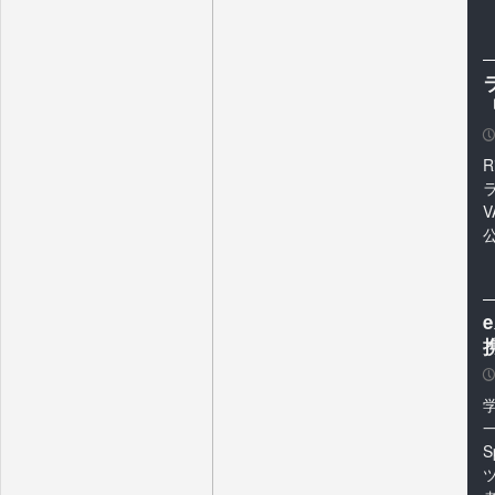
P
R
V
P