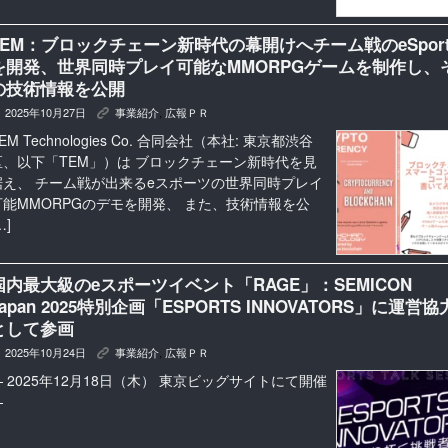
TEM：ブロックチェーン新時代の幕開けへチーム戦のeSport
を開発、世界同時プレイ可能なMMORPGゲームを制作し、
の技術情報を公開
2025年10月27日
事業紹介
,
広報ＰＲ
K
EM Technologies Co. 合同会社（本社: 東京都渋谷
区、以下「TEM」）は ブロックチェーン新時代を見
据え、 チーム戦が出来るeスポーツの世界同時プレイ
可能MMORPGのデモを開発、 また、技術情報を公
…]
国内最大級のeスポーツイベント「RAGE」：SEMICON
Japan 2025特別企画「ESPORTS INNOVATORS」に運営協
として参画
2025年10月24日
事業紹介
,
広報ＰＲ
K
— 2025年12月18日（木） 東京ビッグサイトにて開催
—