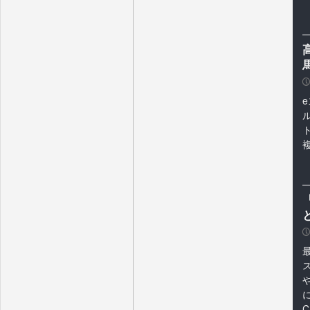
P
e
ル
P
C