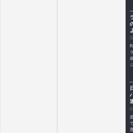
P
R
ジ
P