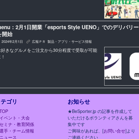
menu：2月1日開業「esports Style UENO」でのデリバリー
を開始
2024年2月1日
広報ＰＲ
,
製品・アプリ・サービス情報
K
お好きなグルメをご注文から30分程度で受取が可能
に！
カテゴリ
お知らせ
TOP
★BeSporter.jp の記事を作成して
イベント・大会
いただけるボランティアさんを募
セミナ・教育関係
集中です
選手・チーム情報
ご興味があれば、[
お問い合せ
]より
ニュース
ご連絡ください