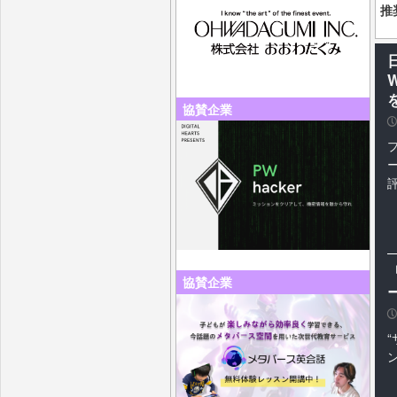
推
日
協賛企業
P
「
協賛企業
P