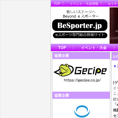
TOP
イベント・大会情報
セミナ
TOP
イベント・大会
in
協賛企業
ｅ
ビ
B
(
イ
ニ
協賛企業
総
「
格
セ