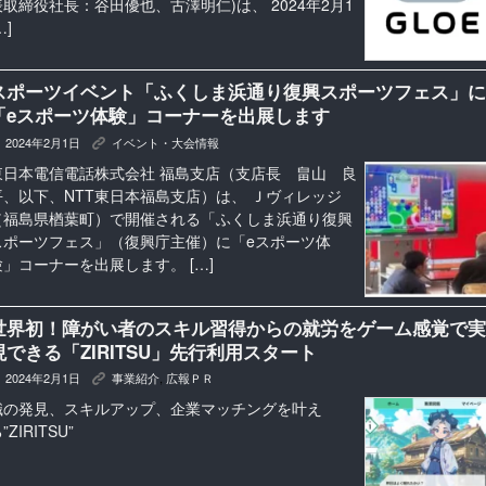
表取締役社長：谷田優也、古澤明仁)は、 2024年2月1
…]
スポーツイベント「ふくしま浜通り復興スポーツフェス」に
「eスポーツ体験」コーナーを出展します
2024年2月1日
イベント・大会情報
K
東日本電信電話株式会社 福島支店（支店長 畠山 良
平、以下、NTT東日本福島支店）は、 Ｊヴィレッジ
（福島県楢葉町）で開催される「ふくしま浜通り復興
スポーツフェス」（復興庁主催）に「eスポーツ体
験」コーナーを出展します。 […]
世界初！障がい者のスキル習得からの就労をゲーム感覚で実
現できる「ZIRITSU」先行利用スタート
2024年2月1日
事業紹介
,
広報ＰＲ
K
職の発見、スキルアップ、企業マッチングを叶え
”ZIRITSU”