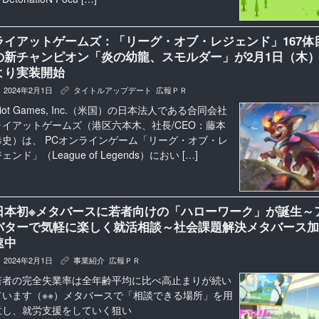
ライアットゲームズ：「リーグ・オブ・レジェンド」167体
の新チャンピオン「炎の幼龍、スモルダー」が2月1日（木
より実装開始
2024年2月1日
タイトルアップデート
,
広報ＰＲ
K
iot Games, Inc.（米国）の日本法人である合同会社
ライアットゲームズ（港区六本木、社長/CEO：藤本
恭史）は、 PCオンラインゲーム「リーグ・オブ・レ
ェンド」（League of Legends）におい […]
日本初※メタバースに若者向けの「ハローワーク」が誕生～
バターで気軽に楽しく就活相談～社会課題解決メタバース加
速中
2024年2月1日
事業紹介
,
広報ＰＲ
K
若者の完全失業率は全年齢平均に比べ高止まりが続い
ています（※※）メタバースで「相談できる場所」を用
意し、就労支援をしていく狙い