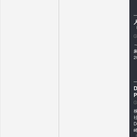
P
2
P
「