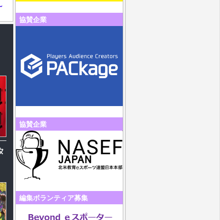
～
協賛企業
協賛企業
タ
編集ボランティア募集