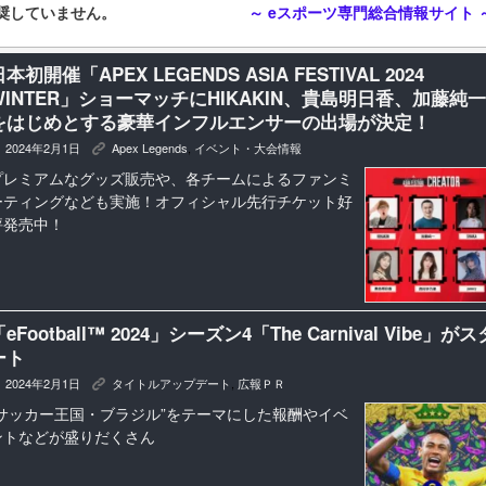
奨していません。
～ eスポーツ専門総合情報サイト 
本初開催「APEX LEGENDS ASIA FESTIVAL 2024
WINTER」ショーマッチにHIKAKIN、貴島明日香、加藤純一
をはじめとする豪華インフルエンサーの出場が決定！
2024年2月1日
Apex Legends
,
イベント・大会情報
K
プレミアムなグッズ販売や、各チームによるファンミ
ーティングなども実施！オフィシャル先行チケット好
評発売中！
eFootball™ 2024」シーズン4「The Carnival Vibe」がス
ート
2024年2月1日
タイトルアップデート
,
広報ＰＲ
K
“サッカー王国・ブラジル”をテーマにした報酬やイベ
ントなどが盛りだくさん