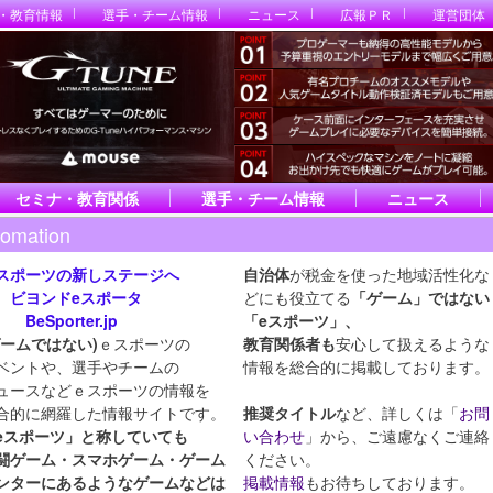
・教育情報
選手・チーム情報
ニュース
広報ＰＲ
運営団体
セミナ・教育関係
選手・チーム情報
ニュース
fomation
スポーツの新しステージへ
自治体
が税金を使った地域活性化な
ヨンドeスポータ
どにも役立てる
「ゲーム」ではない
eSporter.jp
「eスポーツ」
、
ゲームではない)
ｅスポーツの
教育関係者も
安心して扱えるような
ベントや、選手やチームの
情報を総合的に掲載しております。
ュースなどｅスポーツの情報を
合的に網羅した情報サイトです。
推奨タイトル
など、詳しくは「
お問
eスポーツ」と称していても
い合わせ
」から、ご遠慮なくご連絡
闘ゲーム・スマホ
ゲーム・ゲーム
ください。
ンターにあるようなゲームなどは
掲載情報
もお待ちしております。