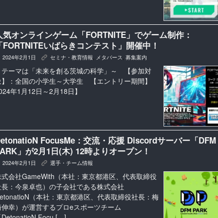
人気オンラインゲーム「FORTNITE」でゲーム制作：
「FORTNITEいばらきコンテスト」開催中！
2024年2月1日
セミナ・教育情報
,
メタバース
,
募集案内
K
～テーマは「未来を創る茨城の科学」～ 【参加対
象】：全国の小学生～大学生 【エントリー期間】
024年1月12日～2月18日】
DetonatioN FocusMe：交流・応援 Discordサーバー「DFM
PARK」が2月1日(木) 12時よりオープン！
2024年2月1日
選手・チーム情報
K
株式会社GameWith（本社：東京都港区、代表取締役
社長：今泉卓也）の子会社である株式会社
DetonatioN（本社：東京都港区、代表取締役社長：梅
崎伸幸）が運営するプロeスポーツチーム
DetonatioN Focu […]