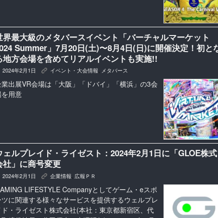
世界最大級のメタバースイベント「バーチャルマーケット
2024 Summer」7月20日(土)〜8月4日(日)に開催決定！初と
る地方会場を含めてリアルイベントも実施!!
2024年2月1日
イベント・大会情報
,
メタバース
K
企業出展VR会場は「大阪」「ドバイ」「横浜」の3会
場を用意
ウェルプレイド・ライゼスト：2024年2月1日に「GLOE株式
会社」に商号変更
2024年2月1日
企業情報
,
広報ＰＲ
K
AMING LIFESTYLE Companyとしてゲーム・eスポ
ーツに関連する様々なサービスを提供するウェルプレ
イド・ライゼスト株式会社(本社：東京都新宿区、代