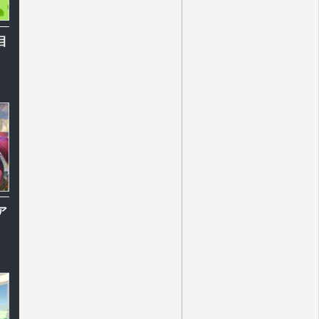
目
）
ア