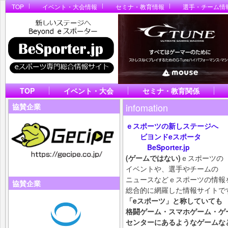
TOP
イベント・大会情報
セミナ・教育情報
選手・チーム情
TOP
イベント・大会
セミナ・教育関係
infomation
協賛企業
ｅスポーツの新しステージへ
ビヨンドeスポータ
BeSporter.jp
(ゲームではない)
ｅスポーツの
イベントや、選手やチームの
ニュースなどｅスポーツの情報
協賛企業
総合的に網羅した情報サイトで
「eスポーツ」と称していても
格闘ゲーム・スマホ
ゲーム・ゲ
センターにあるようなゲームな