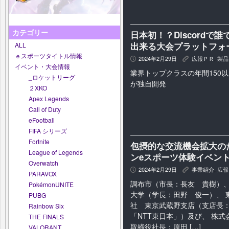
カテゴリー
日本初！？Discord
出来る大会プラットフォー
ALL
ｅスポーツタイトル情報
2024年2月29日
広報ＰＲ
,
製品
P
K
イベント・大会情報
業界トップクラスの年間150
_ロケットリーグ
が独自開発
２XKO
Apex Legends
Call of Duty
eFootball
FIFA シリーズ
Fortnite
包摂的な交流機会拡大の
League of Legends
ンeスポーツ体験イベン
Overwatch
2024年2月29日
事業紹介
,
広報
P
K
PARAVOX
調布市（市長：長友 貴樹）、
PokémonUNITE
大学（学長：田野 俊一）、 
PUBG
社 東京武蔵野支店（支店長
Rainbow Six
「NTT東日本」）及び、 株式会社
THE FINALS
取締役社長：原田 […]
VALORANT