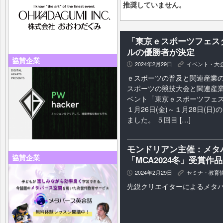
推奨していません。
「東京ｅスポーツフェスタ
ルの優勝者が決定
協賛企業
2024年2月29日
イベント・大
P
K
ｅスポーツの普及と関連産業
スポーツの競技大会と関連産
ベント「東京ｅスポーツフェスタ
１月26日(金)～１月28日(日
ました。 ５回目 […]
モンドリアン主催：メタ
協賛企業
「MCA2024冬」受賞作
2024年2月29日
セミナ・教育
P
K
先鋭クリエイターによるメタ