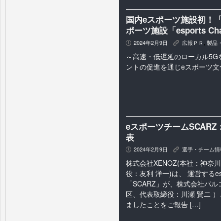
国内eスポーツ施設初！「
ポーツ施設「esports Cha
2024年2月9日
広報ＰＲ
,
製品
P
K
～高速・低遅延のローカル5G
ントの促進を通じeスポーツ文
eスポーツチームSCAR
表
2024年2月9日
選手・チーム情
P
K
株式会社XENOZ(本社：神奈
役：友利 洋一)は、 運営するes
「SCARZ」が、株式会社パ
区、代表取締役：川瀬 賢二 ）
ましたことをご報告 […]