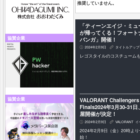
推奨していません。
「ティーンエイジ・ミュ
が帰ってくる！フォート
協賛企業
バンガ」開催！
2024年2月9日
タイトルアップ
P
K
レゴスタイルのコスチューム
協賛企業
VALORANT Challengers J
Finals2024年3月3
屋開催が決定！
2024年2月9日
VALORANT
,
イ
P
K
2024年2月9日（金）20時
始！