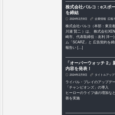
株式会社パルコ：eスポー
を締結
2024年2月9日
企業情報
,
広報
P
K
株式会社パルコ（本部：東京
川瀬 賢二 ）は、 株式会社XE
崎市、代表取締役：友利 洋一)が
ム「SCARZ」と 広告契約を
報告い […]
「オーバーウォッチ 2」
内容を発表！
2024年2月9日
タイトルアップ
P
K
ライバル・プレイのアップデ
「チャンピオンズ」の導入
ヒーローのライフ値の増加な
善を実施