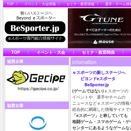
TOP
イベント・大会情報
セミナ・教育情報
選手・チーム情
TOP
イベント・大会
セミナ・教育関係
infomation
協賛企業
ｅスポーツの新しステージへ
ビヨンドeスポータ
BeSporter.jp
(ゲームではない)
ｅスポーツの
イベントや、選手やチームの
ニュースなどｅスポーツの情報
協賛企業
総合的に網羅した情報サイトで
「eスポーツ」と称していても
格闘ゲーム・スマホ
ゲーム・ゲ
センターにあるようなゲームな