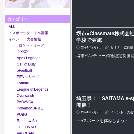
カテゴリー
ALL
堺市×Classmate株
ｅスポーツタイトル情報
学校で実施
イベント・大会情報
_ロケットリーグ
2024年2月9日
セミナ・教育情
P
K
２XKO
堺市ベンチャー調達認定制度
Apex Legends
Call of Duty
eFootball
FIFA シリーズ
Fortnite
League of Legends
Overwatch
埼玉県：「SAITAMA e-s
PARAVOX
開催！
PokémonUNITE
2024年2月9日
イベント・大会
P
K
PUBG
～eスポーツを体感しよう～
Rainbow Six
THE FINALS
VALORANT