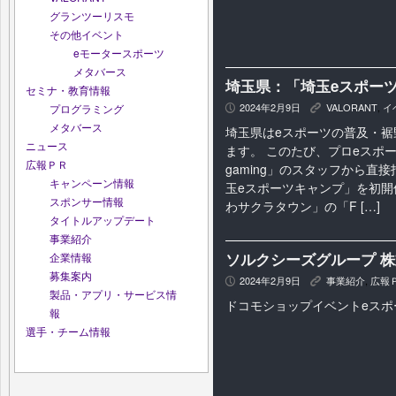
グランツーリスモ
その他イベント
eモータースポーツ
メタバース
埼玉県：「埼玉eスポーツキ
セミナ・教育情報
2024年2月9日
VALORANT
,
イ
プログラミング
P
K
メタバース
埼玉県はeスポーツの普及・裾
ニュース
ます。 このたび、プロeスポー
広報ＰＲ
gaming」のスタッフから直
キャンペーン情報
玉eスポーツキャンプ」を初開
スポンサー情報
わサクラタウン」の「F […]
タイトルアップデート
事業紹介
ソルクシーズグループ 株
企業情報
募集案内
2024年2月9日
事業紹介
,
広報
P
K
製品・アプリ・サービス情
ドコモショップイベントeスポ
報
選手・チーム情報