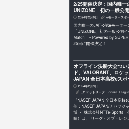
2/25開催決定：国内唯一
UNIZONE 初の一般公
2024年2月9日
eモータースポ
P
K
国内唯一のJAF公認eモータ
「UNIZONE」初の一般公開イベ
Match ~ Powered by SUP
25日に開催決定！
オフライン決勝大会つい
ド、VALORANT、ロケ
JAPAN 全日本高校eス
2024年2月9日
P
_ロケットリーグ
,
Fortnite
,
League
K
『NASEF JAPAN 全日本高
催：NASEF JAPAN/ナセ
博 ・ 株式会社NTTe-Spor
晴）は、 リーグ・オブ・レジェン