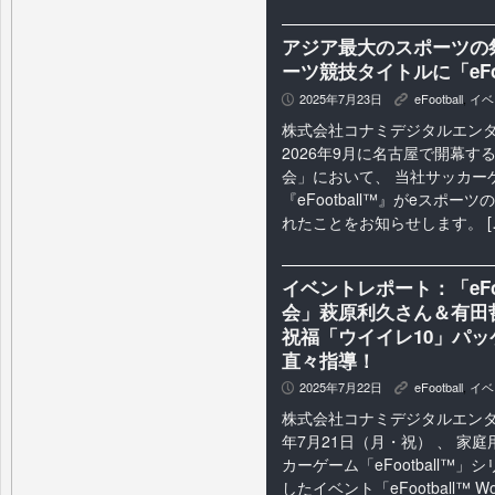
アジア最大のスポーツの
ーツ競技タイトルに「eFo
2025年7月23日
eFootball
,
イベ
P
K
株式会社コナミデジタルエン
2026年9月に名古屋で開幕す
会」において、 当社サッカー
『eFootball™』がeスポ
れたことをお知らせします。 [
イベントレポート：「eFo
会」萩原利久さん＆有田
祝福「ウイイレ10」パ
直々指導！
2025年7月22日
eFootball
,
イベ
P
K
株式会社コナミデジタルエンタテ
年7月21日（月・祝） 、 家
カーゲーム「eFootball™」
したイベント「eFootball™ Worl