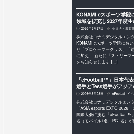
KONAMI eスポーツ
領域を拡充し2027年度
2026年3月27日
セミナ・教育
P
K
株式会社コナミデジタルエン
KONAMI eスポーツ学院におい
り「プロゲーマークラス」「総
に加え、 新たに「ストリーマ
をお知らせします […]
「eFootball™」日本代
選手とTess選手がアジ
2026年3月23日
eFootball
,
イベ
P
K
株式会社コナミデジタルエン
「ASIA esports EXPO 20
国際大会に挑む『eFootbal
名（モバイル1名、PC1名）が決