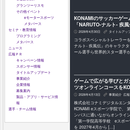
グランツーリスモ
その他イベント
KONAMIのサッカーゲーム
eモータースポーツ
「NARUTO-ナルト- 
メタバース
セミナ・教育情報
2026年4月30日
タイトルアッ
P
K
プログラミング
コラボスペシャルトレーラーを公
メタバース
ナルト- 疾風伝』のキャラク
ニュース
ール選手ら世界的スター選手
広報ＰＲ
キャンペーン情報
スポンサー情報
タイトルアップデート
事業紹介
ゲームで広がる学びとガ
企業情報
ツオンラインコースをKO
募集案内
2026年4月13日
事業紹介
,
広報
P
K
製品・アプリ・サービス情
株式会社コナミデジタルエン
報
KONAMI eスポーツ学院で、
選手・チーム情報
ンパスに通いながらオンライン
「第一学院高等学校 eスポー
を 2027年4月から […]