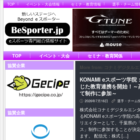
TOP
イベント・大会情報
セミナ・教育情報
選手・チーム情
TOP
イベント・大会
セミナ・教育関係
協賛企業
More from: コナミデジタ
KONAMI eスポーツ
じた教育連携を開始！～
て制作に参加～
2026年7月16日
選手・チーム
P
K
株式会社コナミデジタルエン
協賛企業
るKONAMI eスポーツ学院の
リエイターとして、千葉県の
ス」制作に参加することが決
ます。 配信元：株式 […]