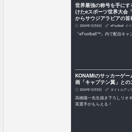
世界最強の称号を手にす
けたeスポーツ世界大会「FIFA
からサウジアラビアの首
2024年12月6日
eFootball
,
イベ
P
K
『eFootball™』内で配信キ
KONAMIのサッカーゲーム
画「キャプテン翼」との
2024年12月5日
タイトルアッ
P
K
高橋陽一先生描き下ろしリオネ
英選手がもらえる！