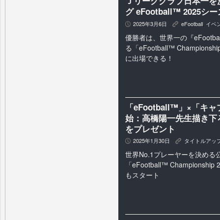
Ｊリーグクラブ日本一を
グ eFootball™ 20
2025年3月6日
eFootball
,
イベ
P
K
優勝者は、世界一の『eFootb
る「eFootball™ Championship
に出場できる！
「eFootball™」×
始：高橋陽一先生描き下
をプレゼント
2025年1月30日
タイトルアッ
P
K
世界No.1プレーヤーを決める
「eFootball™ Champions
もスタート