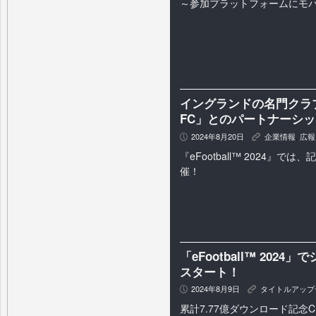
～参加プラットフォームにモ
イングランドの名門クラ
FC」とのパートナーシ
2024年8月20日
企業情報
,
広報
P
K
『eFootball™ 2024』で
催！
「eFootball™ 2024」で
スタート！
2024年8月9日
タイトルアップ
P
K
累計7.77億ダウンロード記念