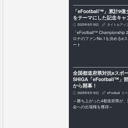
「eFootball™」累計
をテーマにした記念キャ
2025年9月18日
タイトルアッ
P
K
「eFootball™ Championshi
ロナのファンNo.1を決めるe
ート
全国都道府県対抗eスポーツ
SHIGA「eFootball
から開幕！
2025年9月16日
eFootball
,
イベ
P
K
～勝ち上がった4都道府県が、
会への出場権を獲得～