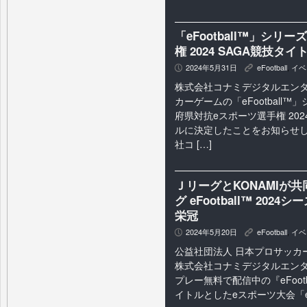
「eFootball™」シ
権 2024 SAGA競技タ
2024年5月31日
eFootball
,
イベ
P
K
株式会社コナミデジタルエンタ
カーゲームの「eFootball™
府県対抗eスポーツ選手権 202
ルに決定したことをお知らせし
社コ […]
ＪリーグとKONAMIが
グ eFootball™ 2
栄冠
2024年5月20日
eFootball
,
イベ
P
K
公益社団法人 日本プロサッカ
株式会社コナミデジタルエンタ
プレー無料で配信中の『eFootb
イトルとしたeスポーツ大会「eＪリー