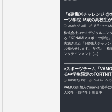
「e建機🄬チャレンジ @
ーツ学院 15歳の高校生
2025年7月28日
選手・チーム
P
K
株式会社コナミデジタルエン
る「KONAMI eスポーツ学院
実施された「e建機🄬チャレ
お知らせします。 配信元：株
ンタテインメント […]
eスポーツチーム「VAMO
る中学生限定のFORTNI
2025年7月25日
Fortnite
,
イベ
P
K
VAMOS新加入のnayker選手
入校生・特待生も募集中