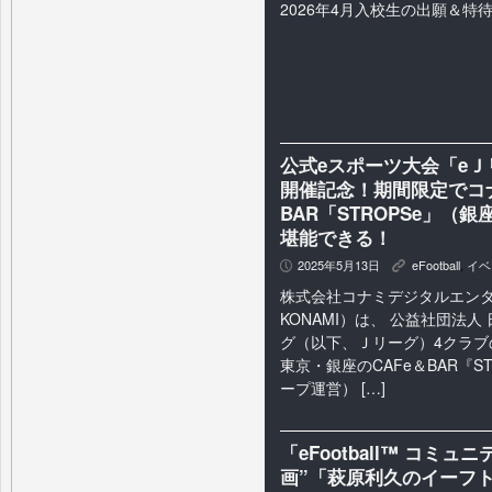
2026年4月入校生の出願＆特
公式eスポーツ大会「eＪリーグ
開催記念！期間限定でコナ
BAR「STROPSe」
堪能できる！
2025年5月13日
eFootball
,
イベ
P
K
株式会社コナミデジタルエン
KONAMI）は、 公益社団法
グ（以下、Ｊリーグ）4クラブ
東京・銀座のCAFe＆BAR『S
ープ運営） […]
「eFootball™ コ
画”「萩原利久のイーフ