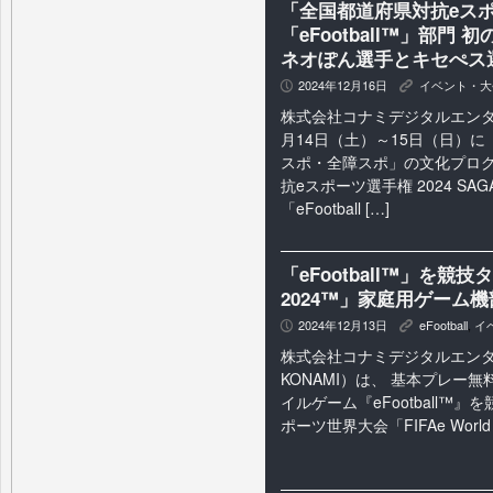
「全国都道府県対抗eスポー
「eFootball™」部
ネオぽん選手とキセぺス
2024年12月16日
イベント・大
P
K
株式会社コナミデジタルエンタ
月14日（土）～15日（日）に
スポ・全障スポ」の文化プロ
抗eスポーツ選手権 2024 SA
「eFootball […]
「eFootball™」を競技タ
2024™」家庭用ゲーム
2024年12月13日
eFootball
,
イ
P
K
株式会社コナミデジタルエン
KONAMI）は、 基本プレー
イルゲーム『eFootball™
ポーツ世界大会「FIFAe World C