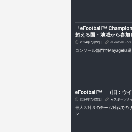
「eFootball™ Champion
超える国・地域から参加し
2024年7月22日
eFootball
,
イベ
P
K
コンソール部門でMayageka
eFootball™ （旧：
2024年7月22日
ｅスポーツタ
P
K
最大３対３のチーム対戦での
ン