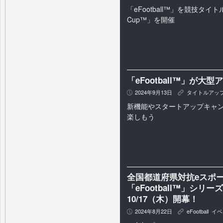
「eFootball™」を競技タイトル
Cup™」を開催
「eFootball™」が大
2024年9月13日
タイトルアッ
P
K
新機能やスタートアップキャ
楽しもう
全国都道府県対抗eスポーツ選
「eFootball™」シ
10/17（木）開幕！
2024年8月22日
eFootball
,
イベ
P
K