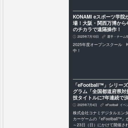
KONAMI eスポーツ学
場！大阪・関西万博から4
のチカラで遠隔操作！
2025年7月10日
選手・チーム
P
K
2025年度オープンスクール 
中！
「eFootball™」シ
グラム「全国都道府県対抗e
技タイトルに7年連続で
2025年7月4日
eFootball
,
イベ
P
K
株式会社コナミデジタルエンタ
カーゲームの『eFootball™
～23日（日）にかけて開催され