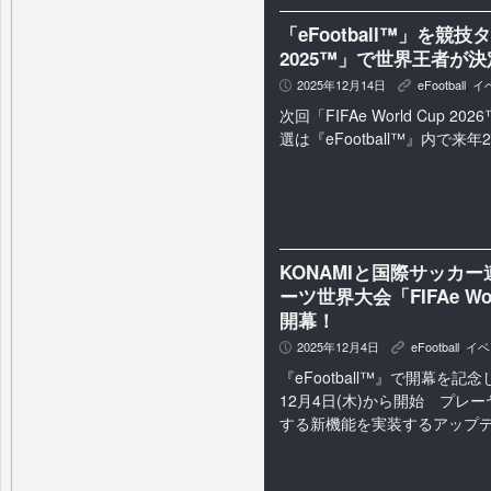
「eFootball™」を競技タ
2025™」で世界王者が
2025年12月14日
eFootball
,
イ
P
K
次回「FIFAe World Cup 
選は『eFootball™』内で来
KONAMIと国際サッカー
ーツ世界大会「FIFAe Wor
開幕！
2025年12月4日
eFootball
,
イベ
P
K
『eFootball™』で開幕を
12月4日(木)から開始 プレ
する新機能を実装するアップ