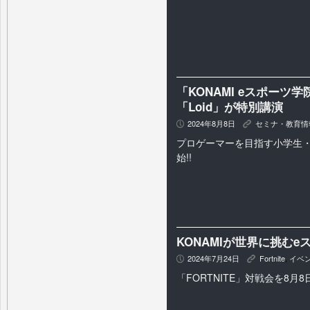
「KONAMI eスポー
「Loid」が特別講演
2024年8月8日
セミナ・教育情
P
K
プロゲーマーを目指す小学生
始!!
KONAMIが世界に挑む
2024年7月24日
Fortnite
,
イベ
P
K
「FORTNITE」対戦会を8月8