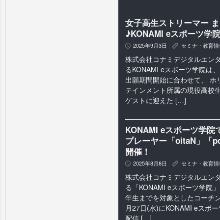
女子高生ストリーマー まお
♪KONAMI eスポー
2025年9月3日
セミナ・教育情
P
K
株式会社コナミデジタルエン
るKONAMI eスポーツ学院は、
出願期間開始に合わせて、 ホ
テインメント所属の現役高校
ゲストに迎えた […]
KONAMI eスポーツ学院で
プレーヤー「oitaN」「
開催！
2025年8月8日
セミナ・教育情
P
K
株式会社コナミデジタルエン
る「KONAMI eスポーツ学院
年生までを対象としたコーチング
月27日(水)にKONAMI e
配信 […]