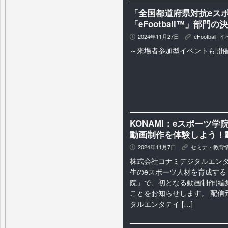
「全国都道府県対抗eスポー
「eFootball™」部
2024年11月27日
eFootball
,
イ
P
K
～来場者参加型イベントも開
KONAMI：eスポーツ学
動画制作を体験しよう！
2024年11月7日
セミナ・教育
P
K
株式会社コナミデジタルエンタ
生のeスポーツ人材を育成する「
院」で、初となる動画制作(編
ことをお知らせします。 配信
タルエンタテイ […]