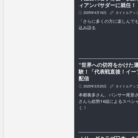
ィアンバサダーに就任！
2025年4月16日
タイトルアッ
P
K
「さらに多くの方に楽しんで
込み語る
“世界への切符をかけた運命
験！「代表戦直後！イーフ
配信
2025年3月20日
タイトルアッ
P
K
本郷奏多さん、パンサー尾形さ
さんら総勢14組によるスペシ
く！