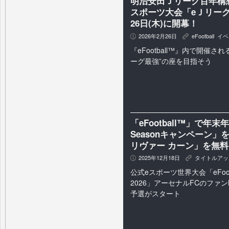
明治安田Ｊリーグ百年構
スポーツ大会「eＪリーグ eF
26日(木)に開幕！
2026年2月26日
eFootball
,
イベ
P
K
『eFootball™』内で開催
ーグ最強”の座を目指そう
「eFootball™」で年末
Seasonキャンペーン
リヴァー カーン」を無
2025年12月18日
タイトルアッ
P
K
公式eスポーツ世界大会「eFootbal
2026」アーセナルFCのファン
予選がスタート