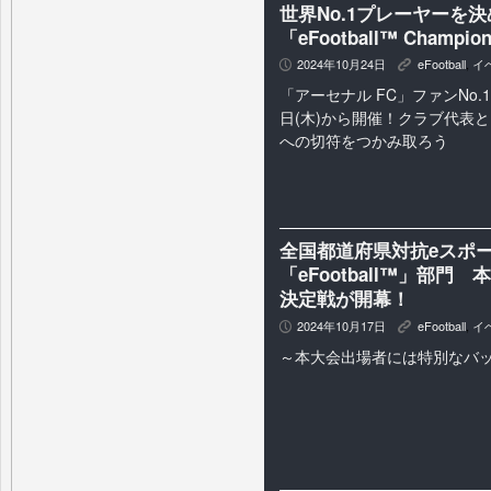
世界No.1プレーヤーを
「eFootball™ Champ
2024年10月24日
eFootball
,
イ
P
K
「アーセナル FC」ファンNo.
日(木)から開催！クラブ代表として「
への切符をつかみ取ろう
全国都道府県対抗eスポーツ選
「eFootball™」部門
決定戦が開幕！
2024年10月17日
eFootball
,
イ
P
K
～本大会出場者には特別なバ