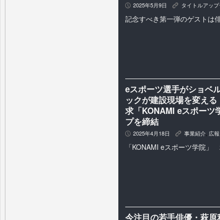
2025年5月9日
タイトルアップ
P
K
記念すべき第一弾のゲストは
eスポーツ選手がショベ
ックが建設現場を変える
求「KONAMI eスポ
プを締結
2025年4月18日
事業紹介
,
広報
P
K
「KONAMI eスポーツ学院」
今注目の若手俳優・萩原利久