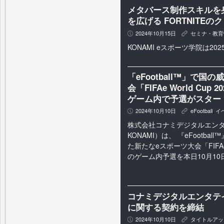
メタバース制作スキルを
を広げる FORTNITE
2024年10月15日
セミナ・教育
P
K
KONAMI eスポーツ学院は20
「eFootball™」で
会「FIFAe World Cu
ゲーム内で予選がスター
2024年10月10日
eFootball
,
イ
P
K
株式会社コナミデジタルエン
KONAMI）は、 『eFootba
た新たなeスポーツ大会「FIFAe W
のゲーム内予選を本日10月10日
コナミデジタルエンタテイ
に関する契約を締結
2024年10月10日
タイトルアッ
P
K