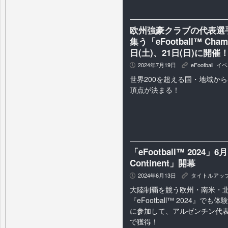
欧州強豪クラブの代表選
集う「eFootball™ Champi
日(土)、21日(日)に開催
2024年7月19日
eFootball
,
イベ
P
K
世界200を超える国・地域から
頂点が決まる！
「eFootball™ 2024」
Continent」開幕
2024年6月13日
タイトルアッ
P
K
大陸制覇を競う欧州・南米・
『eFootball™ 2024』
に参加して、アルゼンチン代
で獲得！