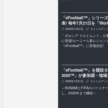
「eFootball™」シ
表! 毎年7月21日を「World
2025年7月21日
タイトルアッ
P
K
「ボルシア ドルトムント」が新たに
に登場!ルーニーら新レジェン
『eFootball™』に登場決定!
「eFootball™」を競技タ
2025™」が参加国・地
2025年7月21日
タイトルアッ
P
K
～KONAMIとFIFAのパート
し、2026年まで継続～