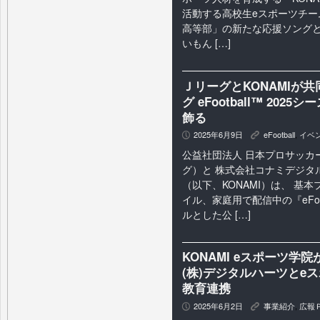
活動する高校生eスポーツチーム「K
高等部」の新たな応援ソングと
いもん […]
ＪリーグとKONAMIが
グ eFootball™ 2
飾る
2025年6月9日
eFootball
,
イベ
P
K
公益社団法人 日本プロサッカ
グ）と 株式会社コナミデジタ
（以下、KONAMI）は、 基
イル、家庭用で配信中の『eFoo
ルとした公 […]
KONAMI eスポーツ
(株)デジタルハーツとe
教育連携
2025年6月2日
事業紹介
,
広報
P
K