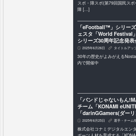
スポ・障スポ(第79回国民スポ
障 […]
「eFootball™」シリ
ェスタ「World Fest
シリーズ30周年記念発表
2025年6月26日
タイトルアッ
P
K
30年の歴史がよみがえるNostalg
内で開催中
「バンドじゃないもん!MA
チーム「KONAMI eUN
「darinGGamers(
2025年6月25日
選手・チーム
P
K
株式会社コナミデジタルエンタ
ポーツ人材を育成する「KONA