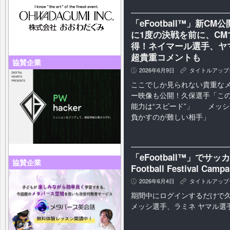
「eFootball™」新
に1度の決戦を前に、C
得！ネイマール選手、ヤ
超貴重コメントも
協賛企業
2026年6月9日
タイトルアップ
P
K
ここでしか見られない貴重な
ー映像も公開！久保選手「この
能力は“スピード”」 メッ
負かすのが難しい相手」
「eFootball™」でサ
協賛企業
Football Festival C
2026年6月4日
タイトルアップ
P
K
期間中にログインするだけで
メッシ選手、ラミネ ヤマル選