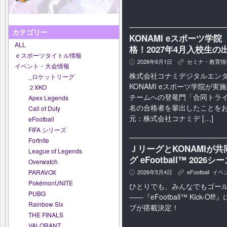
カテゴリー
KONAMI eスポーツ
ALL
格！2027年4月入校生の
ｅスポーツタイトル情報
2026年6月1日
セミナ・教育情
P
K
イベント・大会情報
株式会社コナミデジタルエン
_ロケットリーグ
KONAMI eスポーツ学院が
２XKO
チームへの登竜門「合同トライ
Apex Legends
名の合格者を輩出したことをお
Call of Duty
元：株式会社コナミデ […]
eFootball
FIFA シリーズ
Fortnite
ＪリーグとKONAMIが
League of Legends
グ eFootball™ 2
Overwatch
2026年5月4日
eFootball
,
イベ
PARAVOX
P
K
PokémonUNITE
ひとりでも、みんなでもゴー
PUBG
――『eFootball™ Kick-Of
Rainbow Six
ブが搭載決定！
THE FINALS
VALORANT