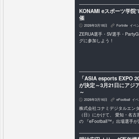
KONAMI eスポーツ学院
催
2026年3月18日
Fortnite
,
イベ
P
K
ZERUA選手・SV選手・Party
グに参加しよう！
「ASIA esports EXP
が決定～3月21日にアジ
～
2026年3月16日
eFootball
,
イベ
P
K
株式会社コナミデジタルエンタテ
（日）にかけて、 愛知・名古屋で開催
の 『eFootball™』出場選