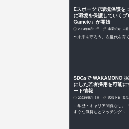
Eスポーツで環境保護を
に環境を保護していくプロ
Gameic」が開始
2023年5月19日
事業紹介
,
広報
P
K
〜未来を守ろう、次世代を育
SDGsで WAKAMON
にした若者採用を可能にする
ート情報
2023年5月13日
広報ＰＲ
,
製品
P
K
～学歴・キャリア関係なし。
すぐな気持ちとマッチング～