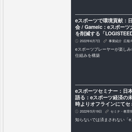
eスポーツで環境貢献：
会 / Gameic：eスポ
を削減する「LOGISTEED
2022年6月7日
事業紹介
,
広報
P
K
eスポーツプレーヤーが楽しみ
仕組みを構築
eスポーツセミナー：日
語る：eスポーツ経済の未来
時よりオフラインにてセ
2022年5月19日
セミナ・教育
P
K
知らないでは済まされない「e