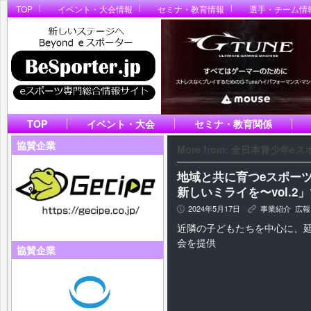
TOP
イベント・大会情報
セミナ・教育情報
選手・チーム情
TOP
イベント・大会
セミナ・教育関係
協賛企業
More from: 全日本青少年eスポ
地域と共に育つeスポー
新しいミライを〜vol.
2024年5月17日
事業紹介
,
広報
P
K
近隣の子どもたちを中心に、延
会を提供
協賛企業