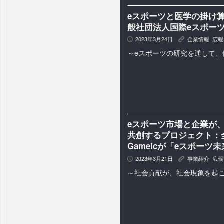
eスポーツと医学の掛け
般社団法人国際eスポー
2023年3月24日
企業情報
,
広報
P
K
～eスポーツの研究を通して、
eスポーツ市場と企業が、
共創するプロジェクト：全
Gameicが「eスポー
2023年3月21日
事業紹介
,
広報
P
K
～社会貢献が、社会現象を起