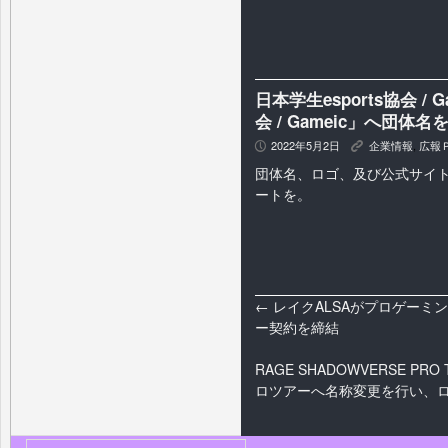
日本学生esports協会 
会 / Gameic」へ団体名
2022年5月2日
企業情報
,
広報
P
K
団体名、ロゴ、及び公式サイ
ートを。
←
レイクALSAがプロゲーミング
ー契約を締結
RAGE SHADOWVERSE PR
ロツアーへ名称変更を行い、