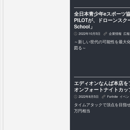
全日本青少年eスポーツ協会 /
PILOTが、ドローンスクール
School」
2022年10月5日
企業情報
,
広報
P
K
～新しい世代の可能性を最大
図る～
エディオンなんば本店を
オンフォートナイトカップ 
2022年8月5日
Fortnite
,
イベン
P
K
タイムアタックで頂点を目指せ
万円相当