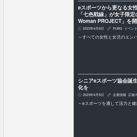
eスポーツから更なる女
「七色戦線」が女子限定のe
Woman PROJECT」
2023年4月6日
PUBG
,
イベン
P
K
～すべての女性と女児のエン
シニアeスポーツ協会誕
化を
2023年4月5日
企業情報
,
広報
P
K
～eスポーツを通して活力と健