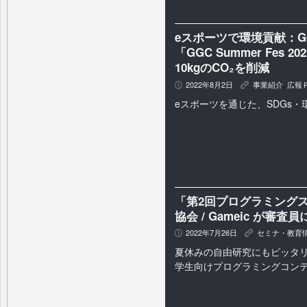
eスポーツで環境貢献：Goo
「GGC Summer Fe
10kgのCO₂を削減
2022年8月2日
事業紹介
,
広報
P
K
eスポーツを通じた、SDGs
「第2回プログラミング
協会 / Gameic が審査員
2022年7月26日
セミナ・教育
P
K
夏休みの自由研究にもピッタ
学生向けプログラミングコン