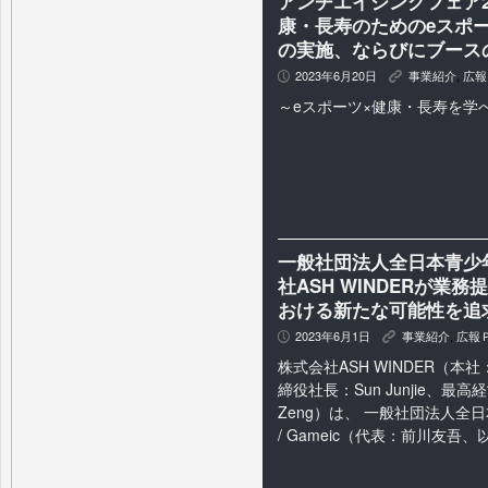
アンチエイジングフェア20
康・長寿のためのeスポ
の実施、ならびにブース
2023年6月20日
事業紹介
,
広報
P
K
～eスポーツ×健康・長寿を学
⼀般社団法⼈全⽇本⻘少年e
社ASH WINDERが業
おける新たな可能性を追
2023年6月1日
事業紹介
,
広報
P
K
株式会社ASH WINDER（
締役社⻑：Sun Junjie、最⾼
Zeng）は、 ⼀般社団法⼈全
/ Gameic（代表：前川友吾、以