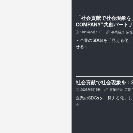
「社会貢献で社会現象を」株
COMPANY”共創パート
2023年5月10日
事業紹介
,
広報
P
K
～企業のSDGsを「見える化
せる～
社会貢献で社会現象を：SD
2023年5月5日
事業紹介
,
広報
P
K
企業のSDGsを「見える化」
る