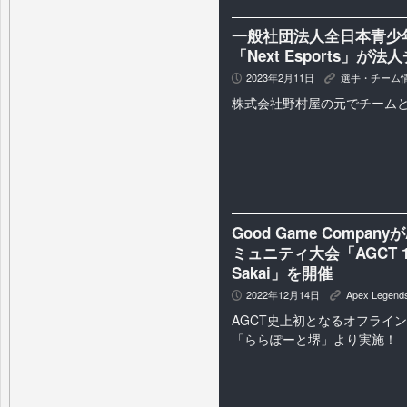
一般社団法人全日本青少年e
「Next Esports」が
2023年2月11日
選手・チーム
P
K
株式会社野村屋の元でチーム
Good Game Compan
ミュニティ大会「AGCT 10th 
Sakai」を開催
2022年12月14日
Apex Legend
P
K
AGCT史上初となるオフライ
「ららぽーと堺」より実施！