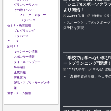
「シニアeスポーツクラ
グランツーリスモ
より開始！
その他イベント
eモータースポーツ
2023年8月7日
事業紹介
,
広報
P
K
メタバース
～スポーツとしてのeスポーツ
セミナ・教育情報
症予防を実現～
プログラミング
メタバース
ニュース
広報ＰＲ
キャンペーン情報
スポンサー情報
「学校では学べない学びを」”
タイトルアップデート
ートプランニング”開講
事業紹介
2023年7月20日
事業紹介
,
広報
P
K
企業情報
～「農耕型資産形成」を日本
募集案内
製品・アプリ・サービス情
報
選手・チーム情報