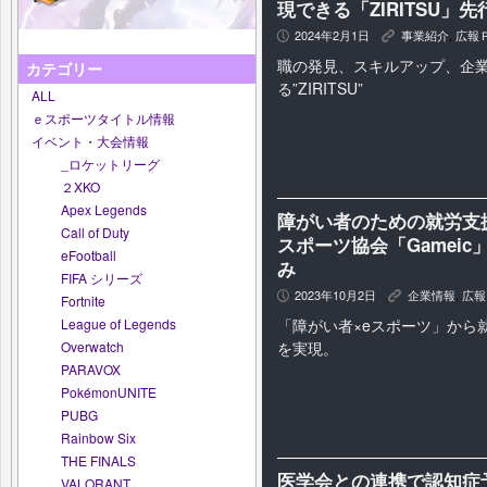
現できる「ZIRITSU」
2024年2月1日
事業紹介
,
広報
P
K
職の発見、スキルアップ、企
カテゴリー
る”ZIRITSU”
ALL
ｅスポーツタイトル情報
イベント・大会情報
_ロケットリーグ
２XKO
Apex Legends
障がい者のための就労支援
Call of Duty
スポーツ協会「Gamei
eFootball
み
FIFA シリーズ
2023年10月2日
企業情報
,
広報
P
K
Fortnite
「障がい者×eスポーツ」から
League of Legends
を実現。
Overwatch
PARAVOX
PokémonUNITE
PUBG
Rainbow Six
THE FINALS
医学会との連携で認知症
VALORANT