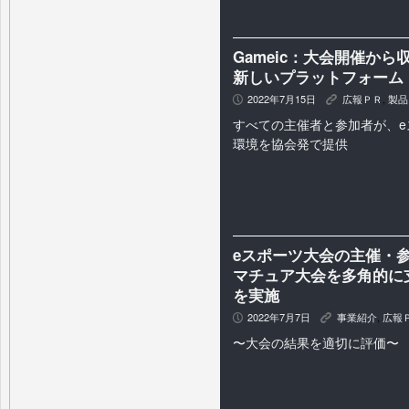
Gameic：大会開催か
新しいプラットフォーム「E
2022年7月15日
広報ＰＲ
,
製品
P
K
すべての主催者と参加者が、e
環境を協会発で提供
eスポーツ大会の主催・
マチュア大会を多角的に支援
を実施
2022年7月7日
事業紹介
,
広報
P
K
〜大会の結果を適切に評価〜