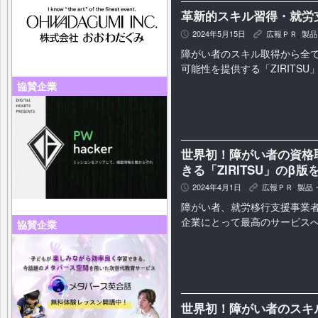
革新的スキル習得・就労支
2024年5月15日
広報ＰＲ
,
製品
P
K
障がい者のスキル取得から全
可能性を提供する「ZIRITSU
協賛企業
世界初！障がい者の資格
きる「ZIRITSU」のβ
2024年4月1日
広報ＰＲ
,
製品
P
K
障がい者、就労移行支援事業
企業にとって最高のサービス
協賛企業
世界初！障がい者のスキ