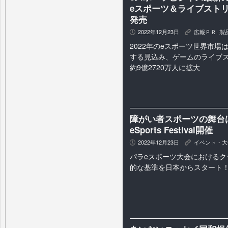
eスポーツ＆ライブストリ
発売
2022年12月23日
広報ＰＲ
,
製
P
K
2022年のeスポーツ世界市場は
する見込み、ゲームのライブ
約9億2720万人に拡大
障がい者スポーツの舞台はオ
eSports Festival開催
2022年12月23日
イベント・大
P
K
パラeスポーツ大会におけるク
的な基準を日本からスタート