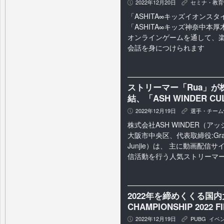
2022年12月20日
セミナ・教育
P
K
「ASHITA∞キッズイオンス
「ASHITA∞キッズ神奈中本
オンラインゲームを通して、
会話を身につけられます
ストリーマー「Rua」が株
結、「ASH WINDER C
2022年12月19日
選手・チーム
P
K
株式会社ASH WINDER（
大阪市中央区、代表取締役:Graha
Junjie）は、 主に動画配信サ
信活動を行う人気ストリーマーR
2022年を締めくくる国内大
CHAMPIONSHIP 20
2022年12月19日
PUBG
,
イベ
P
K