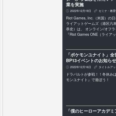
業を実施
2022年12月19日
セミナ・教育
P
K
Riot Games, Inc.（米
ライアットゲームズ（港区六本
恭史）は、 オンライン/オフ
『Riot Games ONE（ライア
「ポケモンユナイト」全
BP13イベントのお知ら
2022年12月16日
タイトルアッ
P
K
ドラパルトが参戦！！冬休み
モンユナイト』で遊ぼう！
「僕のヒーローアカデミ