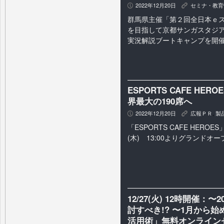
2022年12月20日
セミナ・教育
P
K
群馬県主催「第２回全日本ｅ
を目指して京都サンガスタジアムで
実況解説ブートキャンプを開
ESPORTS CAFE HE
界最大の190席へ
2022年12月20日
広報ＰＲ
,
製
P
K
「ESPORTS CAFE HEROES
(木) 13:00よりグランドオー
12/27(火) 12時開催
討すべき!? 〜1月から
活用術」無料オンライン