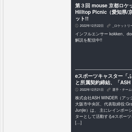
第３回 mouse 京都
Hilltop Picnic（
ット!!
2022年12月22日
_ロケットリ
P
K
インフルエンサー kokken、dore
解説を配信中!!
eスポーツキャスター「ふり
と所属契約締結、「ASH W
2022年12月21日
選手・チーム
P
K
株式会社ASH WINDER（
大阪市中央区、代表取締役:Graha
Junjie）は、 主にレインボ
ターとして活動するeスポーツ
[…]