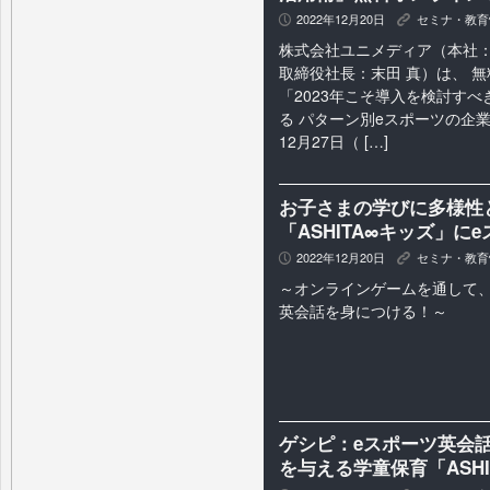
2022年12月20日
セミナ・教育
P
K
株式会社ユニメディア（本社
取締役社長：末田 真）は、 
「2023年こそ導入を検討すべ
る パターン別eスポーツの企業
12月27日（ […]
お子さまの学びに多様性
「ASHITA∞キッズ」に
2022年12月20日
セミナ・教育
P
K
～オンラインゲームを通して
英会話を身につける！～
ゲシピ：eスポーツ英会
を与える学童保育「ASH