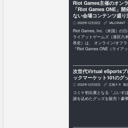
Riot Games主催の
「Riot Games O
ない会場コンテンツ盛り
2022年12月22日
VALORANT
,
P
K
Riot Games, Inc.（米
ライアットゲームズ（港区六本
恭史）は、 オンライン/オフ
『Riot Games ONE（ライア
次世代Virtual eSp
ックマーケット101のグ
2022年12月22日
広報ＰＲ
,
製
P
K
コミケ初出展となる「ぶいすぽ
謝を込めたグッズを販売！豪