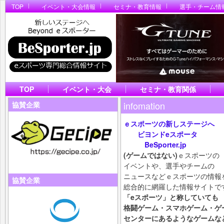
TOP
イベント・大会情報
セミナ・教育情報
選手・チーム情
TOP
イベント・大会
セミナ・教育関係
infomation
協賛企業
ｅスポーツの新しステージへ
ビヨンドeスポータ
BeSporter.jp
(ゲームではない)
ｅスポーツの
イベントや、選手やチームの
ニュースなどｅスポーツの情報
協賛企業
総合的に網羅した情報サイトで
「eスポーツ」と称していても
格闘ゲーム・スマホ
ゲーム・ゲ
センターにあるようなゲームな