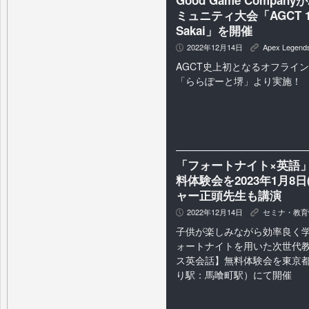
Good Game Compan
ミュニティ大会「AGCT 10th 
Sakai」を開催
2022年12月14日
Apex Legend
P
K
AGCT史上初となるオフライ
「ららぽーと堺」より実施！
「フォートナイト×英語」
料体験会を2023年1月8
ャー正頭先生も講演
2022年12月14日
セミナ・教育
P
K
子供が楽しみながら効率良く
ォートナイトを用いた次世代
ス英会話】無料体験会を東京
り駅：馬喰町駅）にて開催