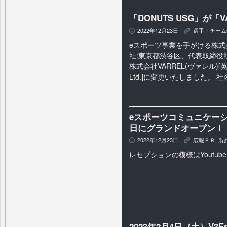
「DONUTS USG」が「
2022年12月23日
選手・チーム
P
K
eスポーツ事業を手がける株式会社
社:東京都渋谷区、代表取締役社
株式会社VARREL(ヴァレル)[英語
Ltd.]に変更いたしました。 社
eスポーツコミュニケーショ
日にグランドオープン！
2022年12月23日
広報ＰＲ
,
製
P
K
レセプションの模様はYoutub
2023年2月4日（土）V3E