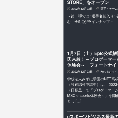
STORE」をオープン
2022年12月23日
選手・チーム
P
K
～第一弾では ”選手名前入り”
む、全5点がラインナップ～
1月7日（土）Epic公式解説
氏来校！～プロゲーマーから
体験会～「フォートナイト
2022年12月23日
Fortnite
,
イベ
P
K
学校法人みずほ学園のNET高校
（設置認可申請中）は、 2023
（日暮里）で『プロゲーマーか
MSC e-sports体験会～』
とし […]
eスポーツビジネス最新