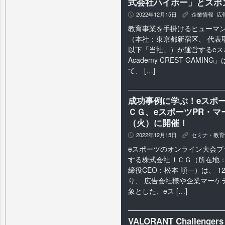
式会社ハイホー」とスポ
2022年12月15日
企業情報
,
広
P
K
教育事業を手掛けるヒューマ
（本社：東京都新宿区、 代表
以下「当社」）が運営するeスポ
Academy CREST GAMIN
て、 […]
成功事例に学ぶ！eスポ
ＣＧ、eスポーツPR・マ
（火）に開催！
2022年12月15日
セミナ・教育
P
K
eスポーツのオンライン大会プ
する株式会社ＪＣＧ（所在地
締役CEO：松本 順一）は、 12
り、 広告会社様や企業マーケ
象とした、eス […]
VALORANT Challeng