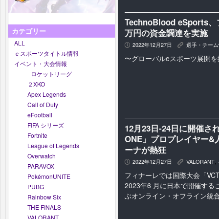
TechnoBlood eSpo
カテゴリー
万円の資金調達を実施
ALL
2022年12月27日
選手・チーム
P
K
ｅスポーツタイトル情報
〜グローバルeスポーツ展開を
イベント・大会情報
_ロケットリーグ
２XKO
Apex Legends
Call of Duty
eFootball
FIFA シリーズ
12月23日-24日に開催された
Fortnite
ONE」プロプレイヤー
League of Legends
ーナが熱狂
Overwatch
2022年12月27日
VALORANT
,
P
K
PARAVOX
フィナーレでは国際大会「VCT Ma
PokémonUNITE
2023年6 月に日本で開催す
PUBG
ぶオンライン・オフライン統
Rainbow Six
THE FINALS
VALORANT