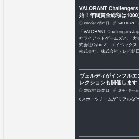
VALORANT Challenger
始！年間賞金総額は1000
2022年12月21日
VALORANT
,
P
K
「VALORANT Challenger
社ライアットゲームズと、 大
式会社CyberZ、エイベック
株式会社、株式会社テレビ朝日）
ヴェルディがインフルエ
レクションも開催します
2022年12月21日
選手・チーム
P
K
eスポーツチームが”リアルな