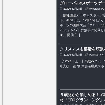
グローバルeスポーツゲー
2022年12月21日
eFootball
,
PU
P
K
一般社団法人日本 e スポーツ
下、JeSU)は、 12月15日
ポーツの国際大会「グローバル
2022」が17日に無事に閉幕
す。 配信 […]
クリスマスも部活を頑張
2022年12月21日
Fortnite
,
イベ
P
K
【12/24（土）】高校e-ス
を支援 第7回大会も継続スポ
３歳児から楽しめる！e
材「プログランニング」