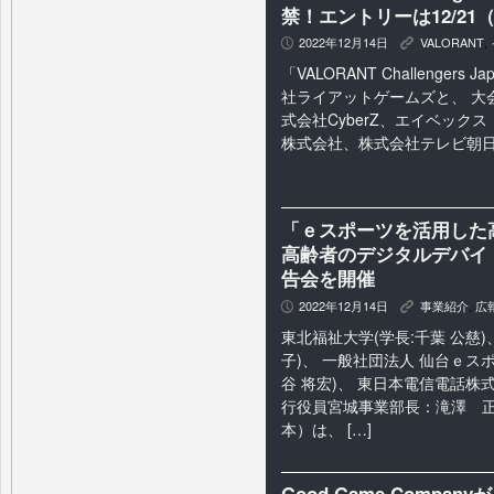
禁！エントリーは12/21
2022年12月14日
VALORANT
,
P
K
「VALORANT Challenger
社ライアットゲームズと、 大
式会社CyberZ、エイベック
株式会社、株式会社テレビ朝日）
「ｅスポーツを活用した
高齢者のデジタルデバイ
告会を開催
2022年12月14日
事業紹介
,
広
P
K
東北福祉大学(学長:千葉 公慈)、
子)、 一般社団法人 仙台ｅス
谷 将宏)、 東日本電信電話
行役員宮城事業部長：滝澤 正
本）は、 […]