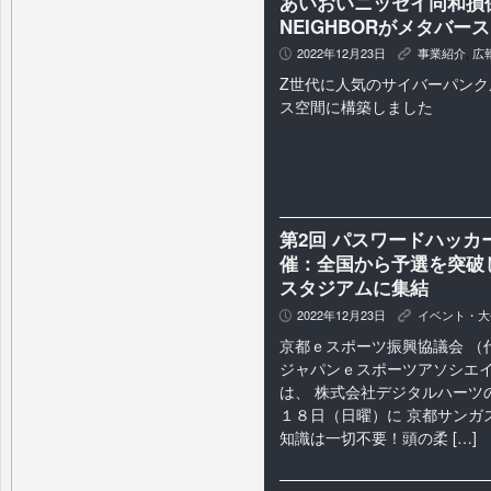
あいおいニッセイ同和損
NEIGHBORがメタバー
2022年12月23日
事業紹介
,
広
P
K
Z世代に人気のサイバーパン
ス空間に構築しました
第2回 パスワードハッカー
催：全国から予選を突破
スタジアムに集結
2022年12月23日
イベント・大
P
K
京都ｅスポーツ振興協議会 （
ジャパンｅスポーツアソシエイ
は、 株式会社デジタルハーツ
１８日（日曜）に 京都サンガ
知識は一切不要！頭の柔 […]