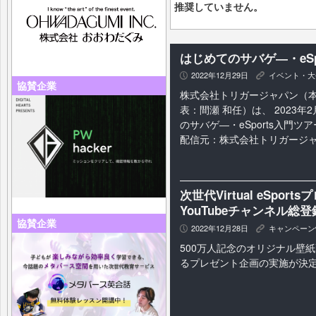
推奨していません。
はじめてのサバゲ―・eSp
2022年12月29日
イベント・大
P
K
協賛企業
株式会社トリガージャパン（
表：間瀬 和任）は、 2023年
のサバゲ―・eSports入門
配信元：株式会社トリガージャパン (
次世代Virtual eSp
YouTubeチャンネル総
協賛企業
2022年12月28日
キャンペーン
P
K
500万人記念のオリジナル壁紙
るプレゼント企画の実施が決