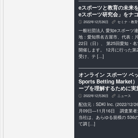
eスポーツと教育の未来
eスポーツ研究会」をナ
2022年12月26日
セミナ・教育
P
K
一般社団法人 愛知eスポーツ連
地：愛知県名古屋市、代表：片桐
22日（日）、 第25回愛知・
開催します。 12月に行った第
受け、テ […]
オンライン スポーツ ベッ
Sports Betting M
ープを理解するために実
2022年12月26日
ニュース
P
K
配信元：SDKI Inc. (2022/12/
月09日―11月16日 調査業者: S
当社は、あらゆる規模の 53
て調 […]