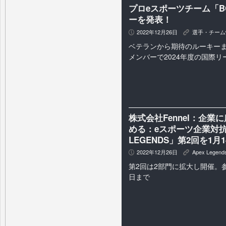
プロeスポーツチーム「BC
ーを発表！
2022年12月26日
選手・チーム
P
K
ベテランから期待のルーキー
メンバーで2024年度の国際
株式会社Fennel：企業
める：eスポーツ企業対抗戦「
LEGENDS」第2回を1月
2022年12月26日
Apex Legend
P
K
第2回は2部門に拡大し開催。参
日まで