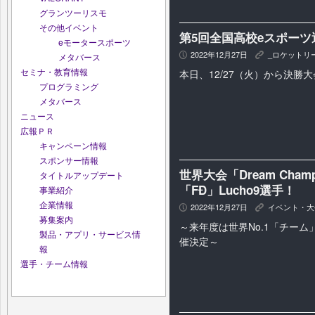
グランツーリスモ
その他イベント
第5回全国高校eスポー
eモータースポーツ
2022年12月27日
_ロケットリ
P
K
メタバース
セミナ・教育情報
本日、12/27（火）から決勝
プログラミング
メタバース
ニュース
広報ＰＲ
キャンペーン情報
スポンサー情報
世界大会「Dream Cham
タイトルアップデート
「FĐ」Lucho9選手！
事業紹介
企業情報
2022年12月27日
イベント・大
P
K
募集案内
～来年度は世界No.1「チー
製品・アプリ・サービス情
催決定～
報
選手・チーム情報