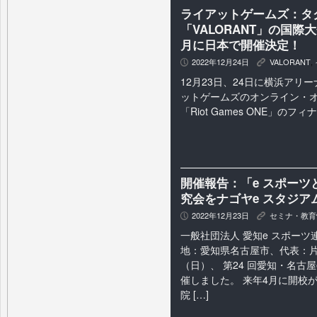
ライアットゲームズ：タ
「VALORANT」の国際大会「
月に日本で開催決定！
2022年12月24日
VALORANT
,
P
K
12月23日、24日に横浜アリ
ットゲームズのオンライン・
「Riot Games ONE」のフ
開催報告：「e スポーツ
究会をナゴヤe スタジア
2022年12月23日
セミナ・教育
P
K
一般社団法人 愛知e スポーツ連
地：愛知県名古屋市、代表：片桐
（日）、 第24 回愛知・名古
催しました。 来年4月に開校が
院 […]