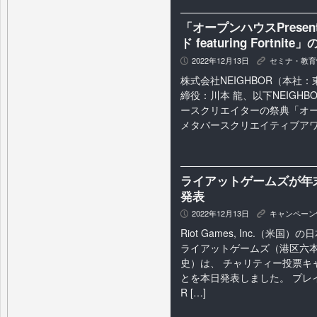
「オープンハウスPrese
ド featuring Fort
2022年12月13日
セミナ・教育
P
K
株式会社NEIGHBOR（本社
締役：川本 龍、以下NEIGH
ースクリエイターの祭典「オープン
メタバースクリエイティブアワード f
ライアットゲームズが年
発表
2022年12月13日
キャンペーン
P
K
Riot Games, Inc.（米
ライアットゲームズ（港区六本木
史）は、 チャリティー投票キ
とを本日発表しました。 プレ
R […]