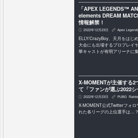
「APEX LEGENDS™ ANN
elements DREAM
情報解禁！
2022年12月23日
Apex Legend
P
K
ELLY/CrazyBoy、天月を
大会にも出場するプロプレイヤ
華キャストが有明アリーナに
X-MOMENTが主催する
て「ファンが選ぶ2022
2022年12月23日
PUBG
,
Rainb
P
K
X-MOMENT公式Twitter
れた各リーグの上位選手は…