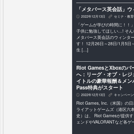
「メタバース英会話」ウ
2022年12月13日
セミナ・教育
P
K
「ゲームが学びの時間に！！」
子供に勉強してほしい…! そ
メタバース英会話のウィンタ
す！ 12月26日～28日/1月5
生 […]
Riot GamesとXbo
へ：リーグ・オブ・レジェ
イトルの豪華報酬＆メンバ
Pass特典がスタート
2022年12月13日
キャンペーン
P
K
Riot Games, Inc.（米
ライアットゲームズ（港区六本木
史）は、 Riot Gamesが
ェンドやVALORANTなど各ゲー