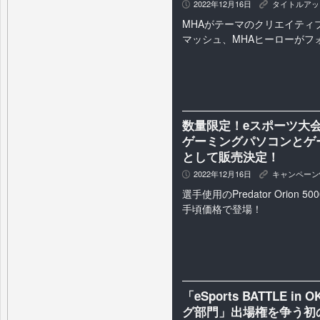
2022年12月16日
タイトルアッ
P
K
MHAがテーマのクリエイティ
マッシュ、MHAヒーローがフ
数量限定！eスポーツ大会 「Pr
ゲーミングパソコンとゲ
として販売決定！
2022年12月16日
キャンペーン
P
K
選手使用のPredator Orion 500
手頃価格で登場！
「eSports BATTLE i
グ部門」出場権を争う初