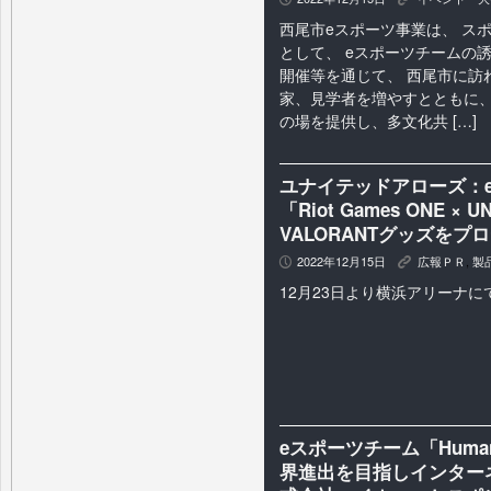
西尾市eスポーツ事業は、 ス
として、 eスポーツチームの
開催等を通じて、 西尾市に訪
家、見学者を増やすとともに、
の場を提供し、多文化共 […]
ユナイテッドアローズ：
「Riot Games ONE 
VALORANTグッズをプ
2022年12月15日
広報ＰＲ
,
製
P
K
12月23日より横浜アリーナに
eスポーツチーム「Human 
界進出を目指しインター