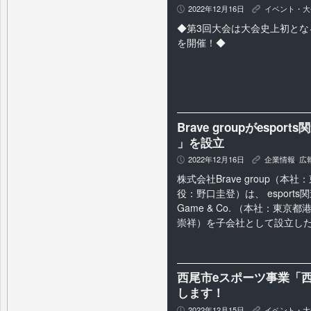
2022年12月16日
イベント・大
P
K
◆第3回大会は大会史上初とな
を開催！◆
Brave groupがespo
」を設立
2022年12月16日
企業情報
,
広
P
K
株式会社Brave group（
役：野口圭登）は、 esport
Game & Co. （本社：東京
崇祥）を子会社として設立したこ
西尾市eスポーツ事業「
します！
2022年12月15日
イベント・大
P
K