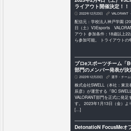
ライアウト開催決定！！
2022年12月23日
VALORANT
,
P
K
配信元：学校法人神戸学園 (2022/
日（土）V3Esports VAL
アウト 参加条件：18歳以上2
ら参加可能。 トライアウトの申
プロeスポーツチーム「BC 
部門のメンバー発表が決
2022年12月23日
選手・チーム
P
K
株式会社SWELL（本社：東
辰彦）が運営する『BC SWELL
VALORANT部門を正式に発
す。 2023年1月13日（金）よ
[…]
DetonatioN Focu