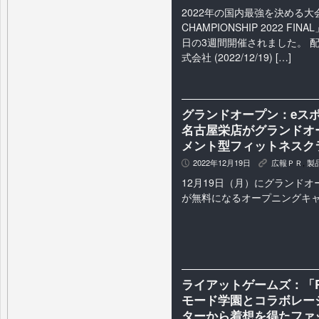
2022年の国内最強を決める大会「
CHAMPIONSHIP 2022 FIN
日の3週間開催されました。 配信
式会社 (2022/12/19) […]
グランドオープン：eスポー
名古屋栄店がグランドオ
メント型フィットネスク
2022年12月19日
広報ＰＲ
,
製
P
K
12月19日（月）にグランド
が無料になるオープニングキ
ライアットゲームズ：「Ri
モード学園とコラボレー
ターから着想を得たファ