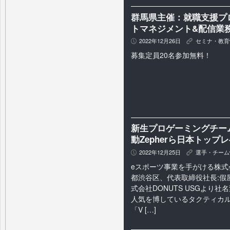
群馬県主催：就職支援プ
トマネジメント&配信業
2022年12月26日
セミナ・教育
P
K
募集定員20名参加無料！
新生プロゲーミングチーム「
動Zepherら日本トップ
2022年12月25日
選手・チーム
P
K
eスポーツ事業を手がける株式会社
都渋谷区、代表取締役社長:假屋
式会社DONUTS USGより社
人気を博しているタクティカ
「V […]