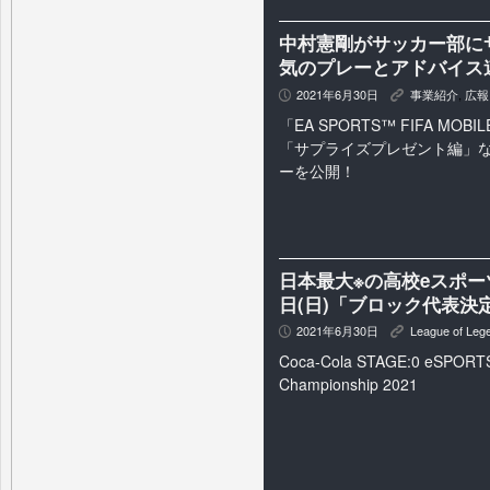
中村憲剛がサッカー部にサ
気のプレーとアドバイス
2021年6月30日
事業紹介
,
広報
P
K
「EA SPORTS™ FIFA MOBI
「サプライズプレゼント編」など
ーを公開！
日本最大※の高校eスポーツの
日(日)「ブロック代表
2021年6月30日
League of Leg
P
K
Coca-Cola STAGE:0 eSPORTS
Championship 2021