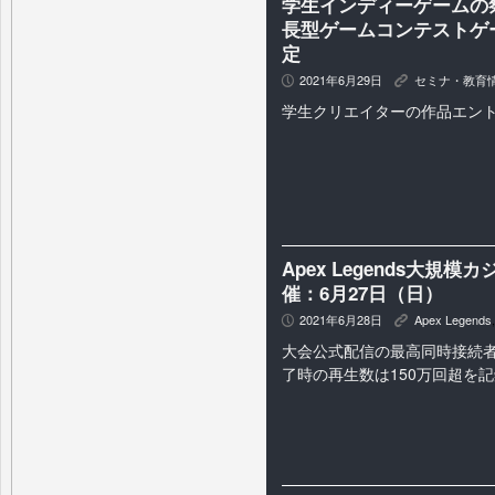
学生インディーゲームの
長型ゲームコンテストゲー
定
2021年6月29日
セミナ・教育
P
K
学生クリエイターの作品エン
Apex Legends大規
催：6月27日（日）
2021年6月28日
Apex Legends
P
K
大会公式配信の最高同時接続者
了時の再生数は150万回超を