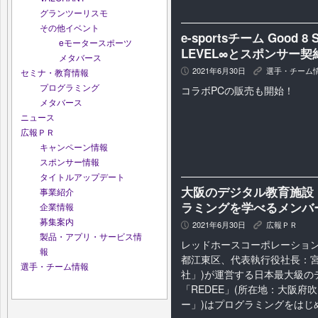
グランツーリスモ
その他イベント
e-sportsチーム Good
eモータースポーツ
LEVEL∞とスポンサー
メタバース
2021年6月30日
選手・チーム
P
K
セミナ・教育情報
プログラミング
コラボPCの販売も開始！
メタバース
ニュース
広報ＰＲ
キャンペーン情報
スポンサー情報
タイトルアップデート
大阪のデジタル教育施設「
事業紹介
ラミングを学べるメンバ
企業情報
募集案内
2021年6月30日
広報ＰＲ
P
K
製品・アプリ・サービス情
レッドホースコーポレーション
報
都江東区、代表執行役社長：
選手・チーム情報
社」)が運営する日本最大級の
「REDEE」(所在地：大阪府
ー」)はプログラミングをはじめと