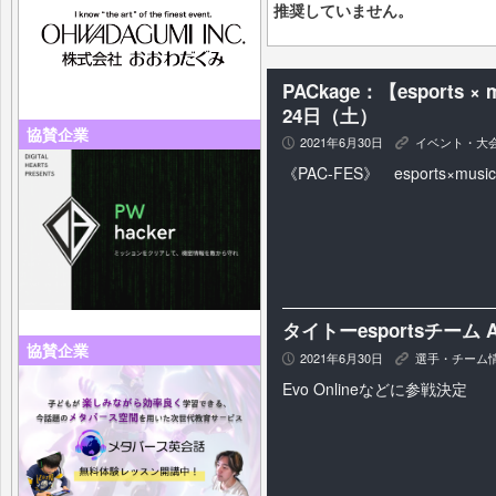
推奨していません。
PACkage：【esports 
24日（土）
協賛企業
2021年6月30日
イベント・大
P
K
《PAC-FES》 esports×mu
タイトーesportsチーム 
協賛企業
2021年6月30日
選手・チーム
P
K
Evo Onlineなどに参戦決定