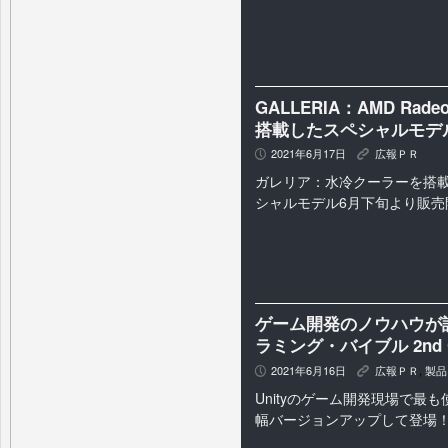
GALLERIA：AMD Radeon(
搭載したスペシャルモデ
2021年6月17日
広報ＰＲ
P
K
ガレリア：水冷クーラーを搭載
シャルモデル6月下旬より販売
ゲーム開発のノウハウが詰ま
ラミング・バイブル 2nd G
2021年6月16日
広報ＰＲ
,
製品
P
K
Unityのゲーム開発現場で最
幅バージョンアップして登場