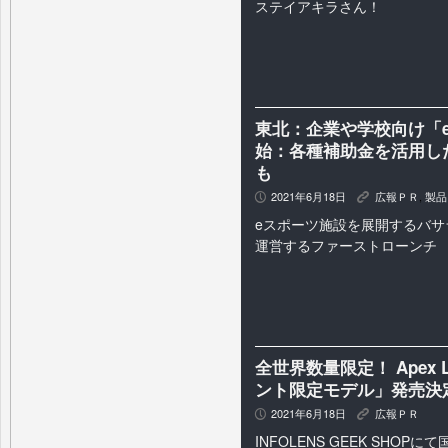
ステイアキラさん！
東北：企業や学校向け「
始：各種補助金を活用し
も
2021年6月18日
広報ＰＲ
,
製品
P
K
eスポーツ施設を展開するバサ
運営するファーストローンチ
全世界数量限定！ Apex 
ント限定モデル」発売決
2021年6月18日
広報ＰＲ
P
K
INFOLENS GEEK SHOP