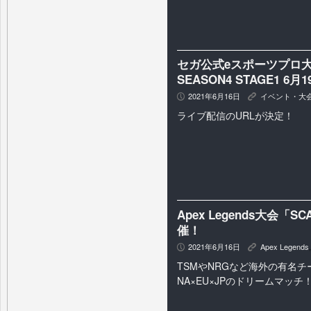
セガ公式eスポーツプロ
SEASON4 STAGE1 6
2021年6月16日
イベント・大
P
K
ライブ配信のURLが決定！
Apex Legends大会「SCA
催！
2021年6月16日
Apex Legends
P
K
TSMやNRGなど海外の有名
NA×EU×JPのドリームマッチ