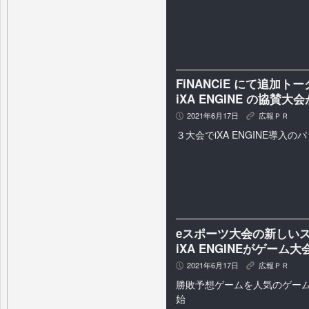
FiNANCiE にて追加
iXA ENGINE の協賛大
2021年6月17日
広報ＰＲ
P
K
３大会でiXA ENGINE導入
eスポーツ大会の新しい
iXA ENGINEがゲーム
2021年6月17日
広報ＰＲ
P
K
勝敗予想ゲームを人気のゲー
始