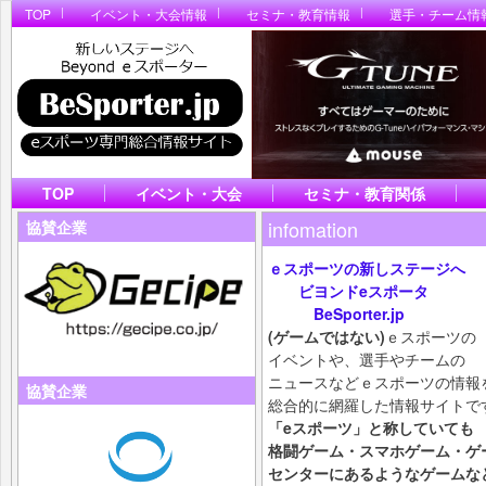
TOP
イベント・大会情報
セミナ・教育情報
選手・チーム情
TOP
イベント・大会
セミナ・教育関係
infomation
協賛企業
ｅスポーツの新しステージへ
ビヨンドeスポータ
BeSporter.jp
(ゲームではない)
ｅスポーツの
イベントや、選手やチームの
ニュースなどｅスポーツの情報
協賛企業
総合的に網羅した情報サイトで
「eスポーツ」と称していても
格闘ゲーム・スマホ
ゲーム・ゲ
センターにあるようなゲームな