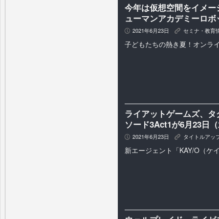
今年は仮想空間をイメー
ューマンアカデミーロボ
2021年6月23日
セミナ・教育
P
K
子どもたちの熱き夏！オンラ
ライアットゲームズ、タク
ソード3Act1が6月23
2021年6月23日
タイトルアッ
P
K
新エージェント「KAY/O（ケ