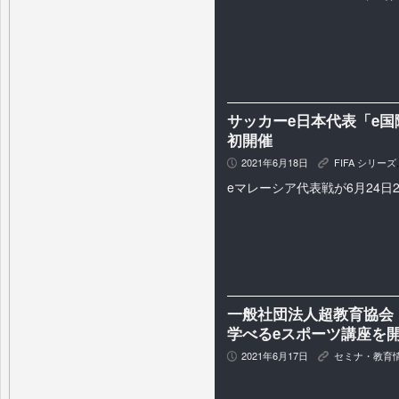
サッカーe日本代表「e国際親
初開催
2021年6月18日
FIFA シリーズ
P
K
eマレーシア代表戦が6月24日2
⼀般社団法人超教育協会
学べるeスポーツ講座を
2021年6月17日
セミナ・教育
P
K