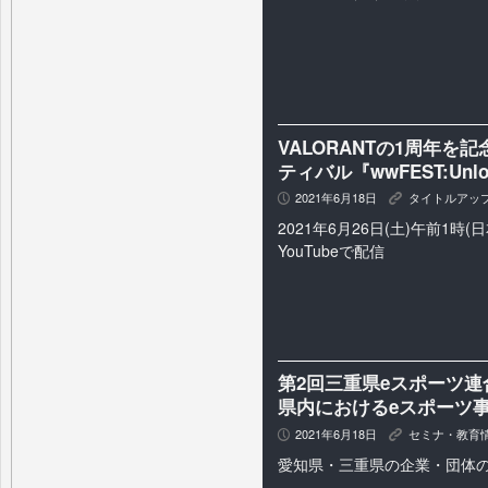
VALORANTの1周年
ティバル『wwFEST:Unlo
2021年6月18日
タイトルアッ
P
K
2021年6月26日(土)午前1時(日
YouTubeで配信
第2回三重県eスポーツ
県内におけるeスポーツ
2021年6月18日
セミナ・教育
P
K
愛知県・三重県の企業・団体