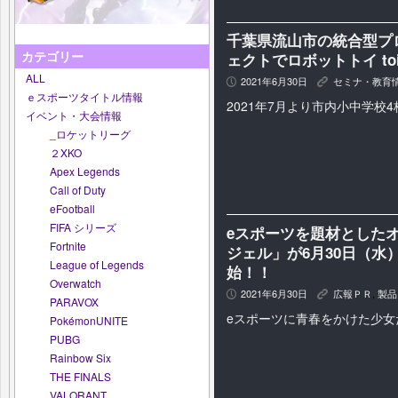
千葉県流山市の統合型プ
カテゴリー
ェクトでロボットトイ t
ALL
2021年6月30日
セミナ・教育
P
K
ｅスポーツタイトル情報
2021年7月より市内小中学校
イベント・大会情報
_ロケットリーグ
２XKO
Apex Legends
Call of Duty
eFootball
FIFA シリーズ
eスポーツを題材とした
Fortnite
ジェル」が6月30日（水
League of Legends
始！！
Overwatch
2021年6月30日
広報ＰＲ
,
製品
P
K
PARAVOX
eスポーツに青春をかけた少女
PokémonUNITE
PUBG
Rainbow Six
THE FINALS
VALORANT