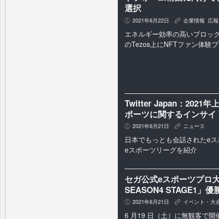
選択
2021年6月22日
企業情報
,
広報
P
K
エネルギー効率の高いブロッ
のTezos上にNFTファン体
Twitter Japan：20
ポーツに関するインサイ
2021年6月21日
ニュース
P
K
日本でもっとも会話されたe
eスポーツリーグを紹介
セガ公式eスポーツプロ
SEASON4 STAGE1」優
2021年6月21日
イベント・大
P
K
6 月19 日（土）に無観客で開