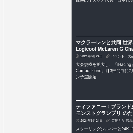
マクラーレンと共同 世
Logicool McLaren G Ch
2021年6月24日
イベント・大
P
K
大会規模を拡大し、『iRacing』『A
Competizione』計3部門制
ン予選開始
ティファニー：ブランド
モンストグランプリ の
2021年6月24日
広報ＰＲ
,
製品
P
K
スターリングシルバーと24K