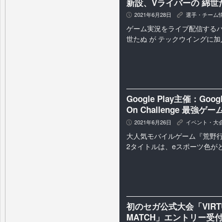
新設、Vライバーの 綿世
2021年6月28日
選手・チーム
P
K
ゲーム実況をライブ配信するバーチ
世たぬ が テックウイングに加
Google Play主催：Go
On Challenge 最強
2021年6月26日
イベント・大
P
K
大人気モバイルゲーム『荒野行動』
2タイトルは、eスポーツ色が
初のセガ公式大会「VIRTUA 
MATCH」エントリー受