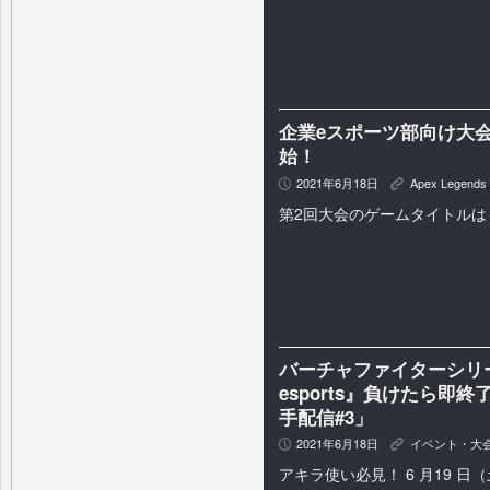
企業eスポーツ部向け大会c
始！
2021年6月18日
Apex Legends
P
K
第2回大会のゲームタイトルは「Ap
バーチャファイターシリーズ最新
esports』負けたら即
手配信#3」
2021年6月18日
イベント・大
P
K
アキラ使い必見！ 6 月19 