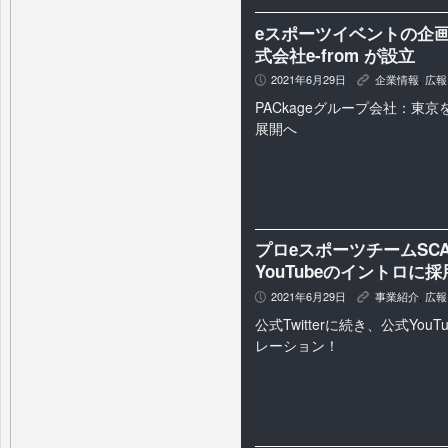
eスポーツイベントの企
式会社e-from が設立
2021年6月29日
企業情報
,
広報
P
K
PACkageグループ会社：東
展開へ
プロeスポーツチームSC
YouTubeのイントロに
2021年6月29日
事業紹介
,
広報
P
K
公式Twitterに続き、公式Yo
レーション！