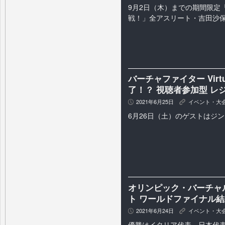
9月2日（木）までの期間限定
戦！」全アスリート・吉田沙
バーチャファイター Virtua 
了！？ 視聴者参加型 レ
2021年6月25日
イベント・大
P
K
6月26日（土）のゲストはジ
オリンピック・バーチャ
ト ワールドファイナル結
2021年6月24日
イベント・大
P
K
優勝はイタリア代表、日本代