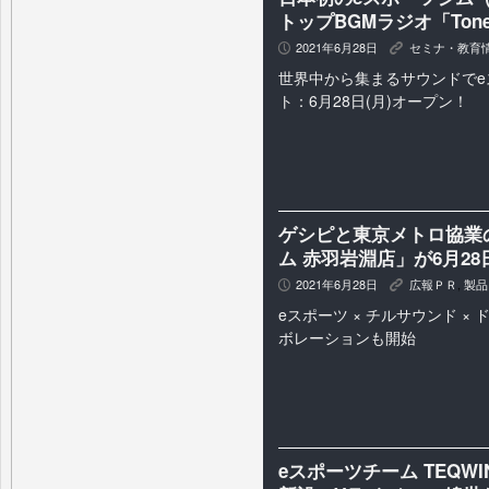
トップBGMラジオ「Tone 
2021年6月28日
セミナ・教育
P
K
世界中から集まるサウンドでe
ト：6月28日(月)オープン！
ゲシピと東京メトロ協業
ム 赤羽岩淵店」が6月2
2021年6月28日
広報ＰＲ
,
製品
P
K
eスポーツ × チルサウンド ×
ボレーションも開始
eスポーツチーム TEQWIN