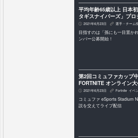
平均年齢65歳以上 日本
タギスナイパーズ」プロ
2021年6月23日
選手・チーム
P
K
目指すのは「孫にも一目置かれ
ンバー公募開始！
第2回コミュファカップ中
FORTNITE オンライ
2021年6月23日
Fortnite
,
イベ
P
K
コミュファ eSports Stadiu
説を交えてライブ配信