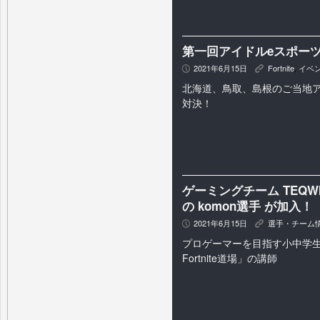
第一回アイドルeスポーツ
2021年6月15日
Fortnite
,
イベ
P
K
北海道、鳥取、島根のご当地ア
対決！
ゲーミングチーム TEQWING
の komon選手 が加入！
2021年6月15日
選手・チーム
P
K
プロゲーマーを目指す小中学
Fortnite道場」の講師