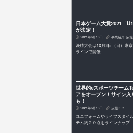
日本ゲーム大賞2021「
が決定！
2021年6月16日
事業紹介
,
広報
P
K
決勝大会は10月3日（日）東京
ラインで開催
世界的eスポーツチームTe
アをオープン！サイン入
も！
2021年6月16日
広報ＰＲ
P
K
ユニフォームやライフスタイ
テム約２０点をラインナップ