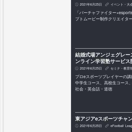
2021年6月25日
イベント・大
P
K
「バーチャファイター×espor
プトムービー制作クリエイタ
結婚式場アンジェグレー
ンライン学習塾サービス
2021年6月25日
セミナ・教育
P
K
プロeスポーツプレイヤーの講
中学生コース、高校生コース
社会・英会話・道徳
東アジアeスポーツチャン
2021年6月25日
eFootball
,
Leag
P
K